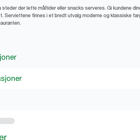
på steder der lette måltider eller snacks serveres. Gi kundene d
 Serviettene finnes i et bredt utvalg moderne og klassiske farg
tauranten.
joner
asjoner
er