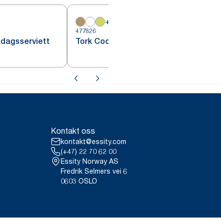
+
13
4
477826
dagsserviett
Tork Cocktailserviett Rød
Kontakt oss
kontakt@essity.com
(+47) 22 70 62 00
Essity Norway AS
Fredrik Selmers vei 6
0603 OSLO