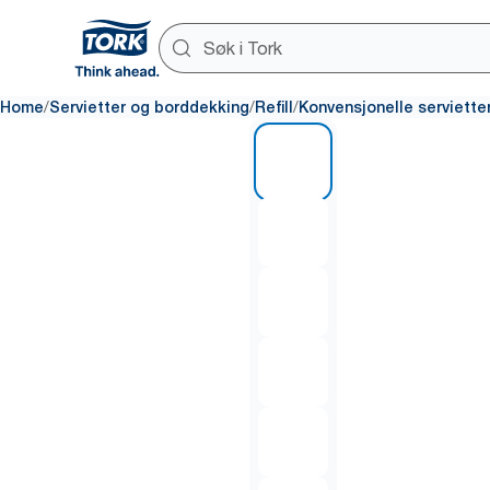
/
/
/
Home
Servietter og borddekking
Refill
Konvensjonelle serviette
1 of 6