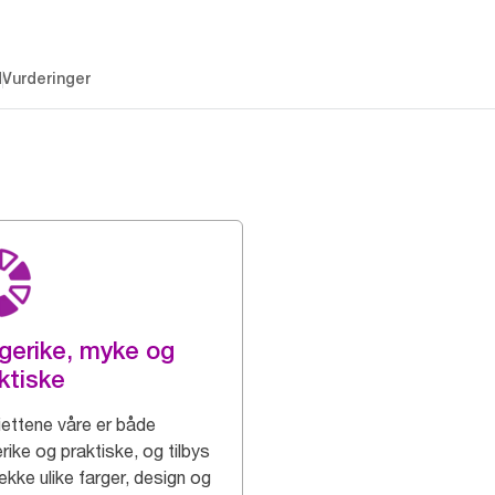
d
Vurderinger
gerike, myke og
ktiske
iettene våre er både
rike og praktiske, og tilbys
rekke ulike farger, design og