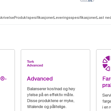
krivelse
Produktspesifikasjoner
Leveringsspesifikasjoner
Last ne
g®-
Advanced
Far
pra
Balanserer kostnad og høy
ytelse på en effektiv måte.
Serv
Disse produktene er myke,
farge
tiltalende og pålitelige.
i en 