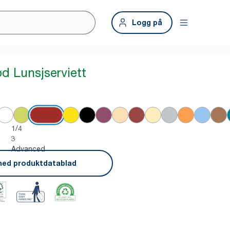
Logg på
d Lunsjserviett
1/4
3
Advanced
ned produktdatablad