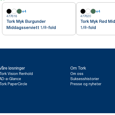
+
4
+
4
477618
477620
Tork Myk Burgunder
Tork Myk Rød Mid
Middagsserviett 1/8-fold
1/8-fold
Våre løsninger
Om Tork
Tork Vision Renhold
Om oss
AD-a-Glance
Suksesshistorier
Tork PaperCircle
Presse og nyheter