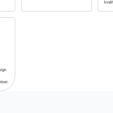
kvali
k
sign
e
lser.