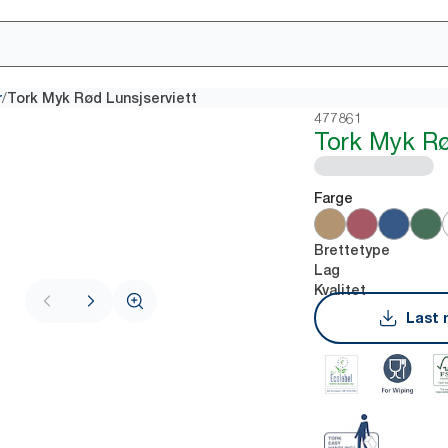
/
r
Tork Myk Rød Lunsjserviett
477861
Tork Myk Rø
Farge
Brettetype
Lag
Kvalitet
Last 