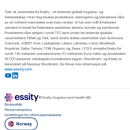
(+47) 22 70 62 00
Essity Norway AS
Tork, et varemerke fra Essity – et ledende globalt hygiene- og
Fredrik Selmers vei 6
helseselskap. Hver dag brukes produktene, løsningene og tjenestene våre
0603 OSLO
av en milliard mennesker over hele verden. Vi har som mål å forbedre
velvære til fordel for forbrukere, pasienter, pleiere, kunder og samfunnet.
Produktene våre selges i rundt 150 land under de ledende globale
varemerkene TENA og Tork, samt andre sterke varemerker som Actimove,
Cutimed, JOBST, Knix, Leukoplast, Libero, Libresse, Lotus, Modibodi,
Nosotras, Saba, Tempo, TOM Organic og Zewa. I 2024 omsatte Essity for
rundt 146 millarder svenske kroner (13 milliarder Euro) netto og sysselsatte
36 000 personer. Selskapets hovedkontor ligger i Stockholm, og Essity er
børsnotert på Nasdaq Stockholm. Du finner mer informasjon på
www.essity.com
© Essity Hygiene and Health AB
Bruksvilkår
Personvernpolicy
Innstillinger for informasjonskapsler
Norway