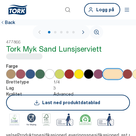
Logg på
Back
1 / 5
477866
Tork Myk Sand Lunsjserviett
Farge
1/4
Brettetype
3
Lag
Advanced
Kvalitet
Last ned produktdatablad
krivelse
Produktspesifikasjoner
Leveringsspesifikasjoner
Last ne