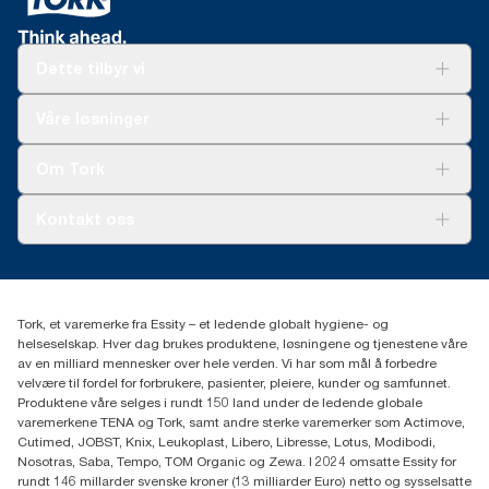
Dette tilbyr vi
Løsninger
Våre løsninger
Bærekraft
Tork Clean Care
Tork Vision Renhold
Om Tork
AD-a-Glance
Tork PaperCircle
Om oss
Kontakt oss
Suksesshistorier
Presse og nyheter
kontakt@essity.com
(+47) 22 70 62 00
Essity Norway AS
Tork, et varemerke fra Essity – et ledende globalt hygiene- og
Fredrik Selmers vei 6
helseselskap. Hver dag brukes produktene, løsningene og tjenestene våre
0603 OSLO
av en milliard mennesker over hele verden. Vi har som mål å forbedre
velvære til fordel for forbrukere, pasienter, pleiere, kunder og samfunnet.
Produktene våre selges i rundt 150 land under de ledende globale
varemerkene TENA og Tork, samt andre sterke varemerker som Actimove,
Cutimed, JOBST, Knix, Leukoplast, Libero, Libresse, Lotus, Modibodi,
Nosotras, Saba, Tempo, TOM Organic og Zewa. I 2024 omsatte Essity for
rundt 146 millarder svenske kroner (13 milliarder Euro) netto og sysselsatte