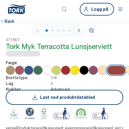
Logg på
Back
1 / 6
477867
Tork Myk Terracotta Lunsjserviett
Farge
1/4
Brettetype
3
Lag
Advanced
Kvalitet
Last ned produktdatablad
krivelse
Produktspesifikasjoner
Leveringsspesifikasjoner
Last ne