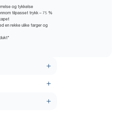
ørrelse og tykkelse
nnom tilpasset trykk – 75 %
kapet
d en rekke ulike farger og
dukt*