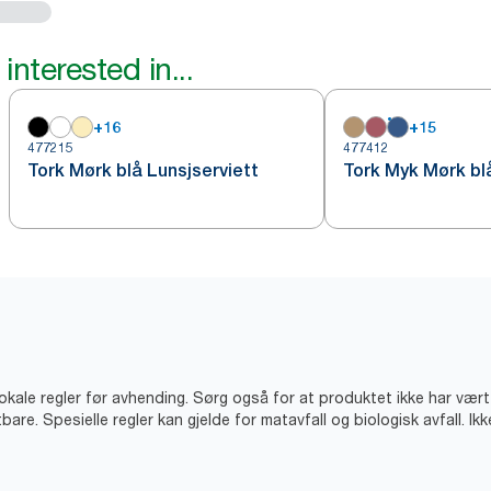
interested in...
+
16
+
15
477215
477412
Tork Mørk blå Lunsjserviett
Tork Myk Mørk blå
lokale regler før avhending. Sørg også for at produktet ikke har vært
bare. Spesielle regler kan gjelde for matavfall og biologisk avfall. Ik