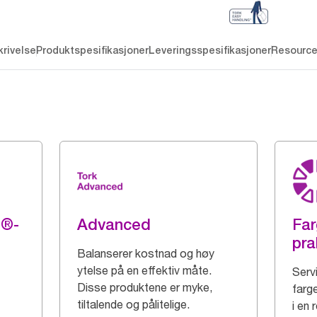
rivelse
Produktspesifikasjoner
Leveringsspesifikasjoner
Resourc
g®-
Advanced
Far
pra
Balanserer kostnad og høy
ytelse på en effektiv måte.
Serv
Disse produktene er myke,
farge
tiltalende og pålitelige.
i en 