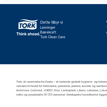
Dette tilbyr vi
Løsninger
Bærekraft
Tork Clean Care
Tork, et varemerke fra Essity – et ledende globalt hygiene- og hels
velvære til fordel for forbrukere, pasienter, pleiere, kunder og sa
Actimove, Cutimed, JOBST, Knix, Leukoplast, Libero, Libresse, Lotus
netto og sysselsatte 36 000 personer. Selskapets hovedkontor ligge