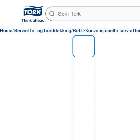
/
/
/
Home
Servietter og borddekking
Refill
Konvensjonelle serviette
1 of 6