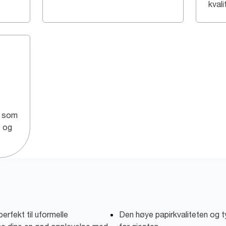
kvali
g som
e og
rfekt til uformelle
Den høye papirkvaliteten og t