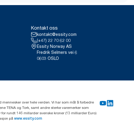
Kontakt oss
kontakt@essity.com
(+47) 22 70 62 00
Essity Norway AS
Fredrik Selmers vei 6
0603 OSLO
rd mennesker over hele verden. Vi har som mål å forbedre
erkene TENA og Tork, samt andre sterke varemerker som
or rundt 146 millarder svenske kroner (13 milliarder Euro)
masjon på
www.essity.com