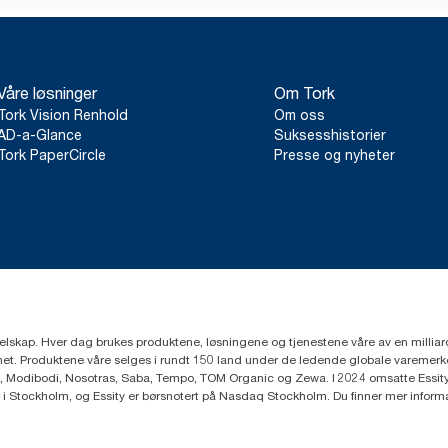
Våre løsninger
Om Tork
Tork Vision Renhold
Om oss
AD-a-Glance
Suksesshistorier
Tork PaperCircle
Presse og nyheter
eselskap. Hver dag brukes produktene, løsningene og tjenestene våre av en millia
mfunnet. Produktene våre selges i rundt 150 land under de ledende globale varem
, Modibodi, Nosotras, Saba, Tempo, TOM Organic og Zewa. I 2024 omsatte Essity f
r i Stockholm, og Essity er børsnotert på Nasdaq Stockholm. Du finner mer infor