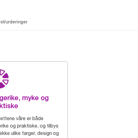
es
Vurderinger
gerike, myke og
ktiske
iettene våre er både
rike og praktiske, og tilbys
rekke ulike farger, design og