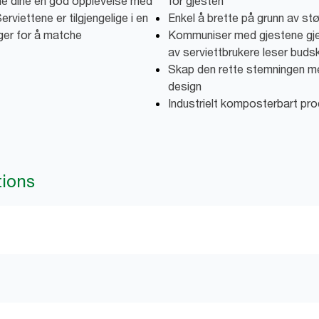
ene dine en god opplevelse med
for gjesten
rviettene er tilgjengelige i en
Enkel å brette på grunn av st
ger for å matche
Kommuniser med gjestene gje
av serviettbrukere leser buds
Skap den rette stemningen me
design
Industrielt komposterbart pro
tions