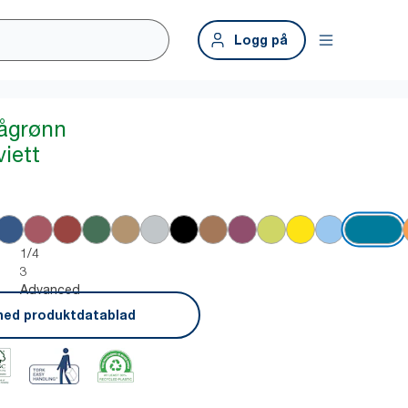
Logg på
lågrønn
iett
1/4
3
Advanced
ned produktdatablad