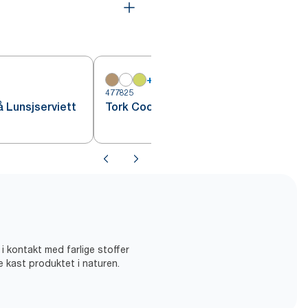
+
13
477825
4
 Lunsjserviett
Tork Cocktailserviett Mørk blå
 i kontakt med farlige stoffer
ke kast produktet i naturen.