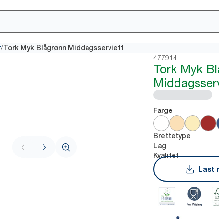
/
r
Tork Myk Blågrønn Middagsserviett
477914
Tork Myk B
Middagsserv
Farge
Brettetype
Lag
Kvalitet
Last 