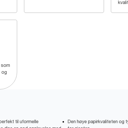
kvali
g som
e og
rfekt til uformelle
Den høye papirkvaliteten og t