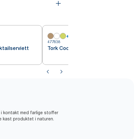
+
13
477838
4
tailserviett
Tork Cocktailserviett Terracotta
 i kontakt med farlige stoffer
ke kast produktet i naturen.