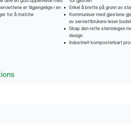
ene dine en god opplevelse med
for gjesten
rviettene er tilgjengelige i en
Enkel å brette på grunn av st
ger for å matche
Kommuniser med gjestene gje
av serviettbrukere leser buds
Skap den rette stemningen me
design
Industrielt komposterbart pro
tions