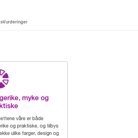
es
Vurderinger
gerike, myke og
ktiske
iettene våre er både
rike og praktiske, og tilbys
rekke ulike farger, design og