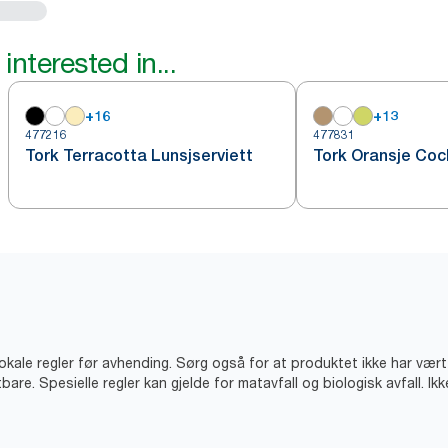
interested in...
+
16
+
13
477216
477831
Tork Terracotta Lunsjserviett
Tork Oransje Cock
lokale regler før avhending. Sørg også for at produktet ikke har vært
bare. Spesielle regler kan gjelde for matavfall og biologisk avfall. Ik