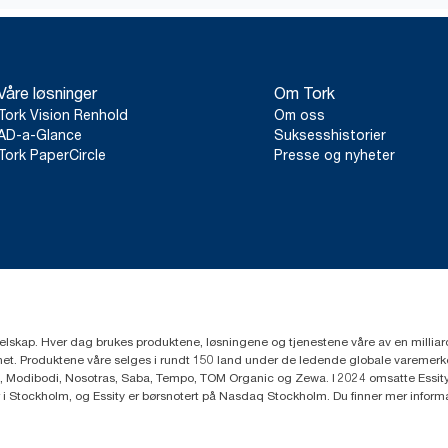
Våre løsninger
Om Tork
Tork Vision Renhold
Om oss
AD-a-Glance
Suksesshistorier
Tork PaperCircle
Presse og nyheter
eselskap. Hver dag brukes produktene, løsningene og tjenestene våre av en millia
mfunnet. Produktene våre selges i rundt 150 land under de ledende globale varem
, Modibodi, Nosotras, Saba, Tempo, TOM Organic og Zewa. I 2024 omsatte Essity f
r i Stockholm, og Essity er børsnotert på Nasdaq Stockholm. Du finner mer infor