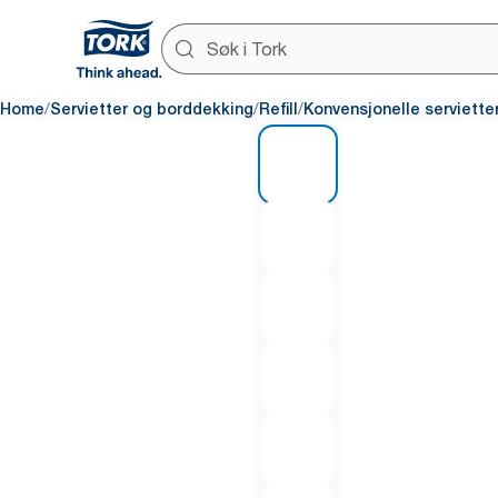
/
/
/
Home
Servietter og borddekking
Refill
Konvensjonelle serviette
1 of 6