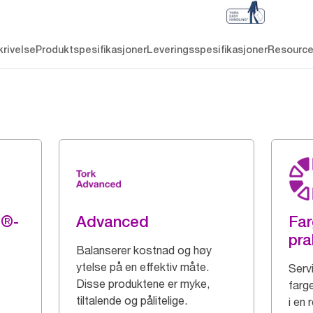
rivelse
Produktspesifikasjoner
Leveringsspesifikasjoner
Resourc
g®-
Advanced
Far
pra
Balanserer kostnad og høy
ytelse på en effektiv måte.
Serv
Disse produktene er myke,
farge
tiltalende og pålitelige.
i en 