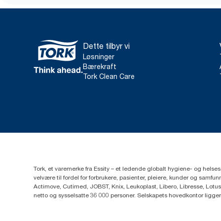
Dette tilbyr vi
Løsninger
Bærekraft
Tork Clean Care
Tork, et varemerke fra Essity – et ledende globalt hygiene- og hels
velvære til fordel for forbrukere, pasienter, pleiere, kunder og sa
Actimove, Cutimed, JOBST, Knix, Leukoplast, Libero, Libresse, Lotus
netto og sysselsatte 36 000 personer. Selskapets hovedkontor ligge