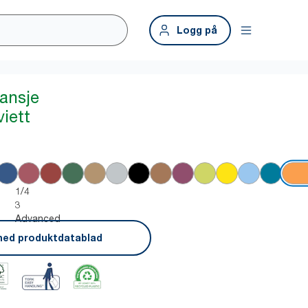
Logg på
ansje
iett
1/4
3
Advanced
ned produktdatablad