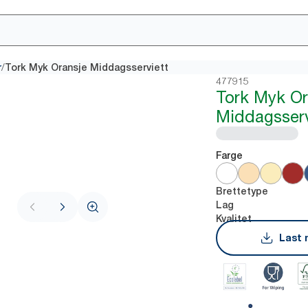
/
r
Tork Myk Oransje Middagsserviett
477915
Tork Myk Or
Middagsserv
Farge
Brettetype
Lag
Kvalitet
Last 