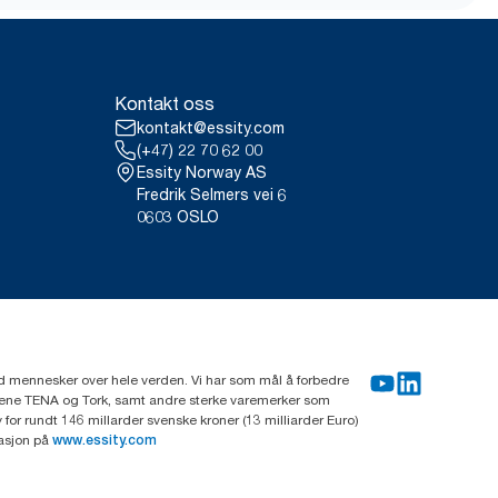
Kontakt oss
kontakt@essity.com
(+47) 22 70 62 00
Essity Norway AS
Fredrik Selmers vei 6
0603 OSLO
rd mennesker over hele verden. Vi har som mål å forbedre
erkene TENA og Tork, samt andre sterke varemerker som
or rundt 146 millarder svenske kroner (13 milliarder Euro)
masjon på
www.essity.com