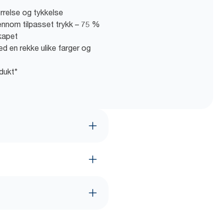
ørrelse og tykkelse
nnom tilpasset trykk – 75 %
kapet
d en rekke ulike farger og
dukt*