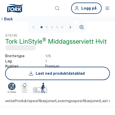
Logg på
Back
1 / 5
478145
®
Tork LinStyle
Middagsserviett Hvit
1/8
Brettetype
1
Lag
Premium
Kvalitet
Last ned produktdatablad
krivelse
Produktspesifikasjoner
Leveringsspesifikasjoner
Last ne