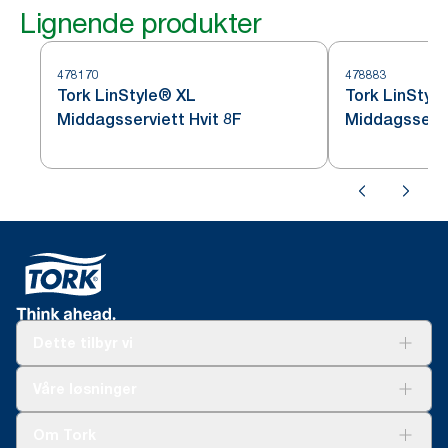
Lignende produkter
478170
478883
Tork LinStyle® XL
Tork LinStyl
Middagsserviett Hvit 8F
Middagsservi
Dette tilbyr vi
Løsninger
Våre løsninger
Bærekraft
Tork Clean Care
Tork Vision Renhold
Om Tork