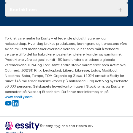
AD-a-Glance
Tork PaperCircle
Om oss
Kontakt oss
Suksesshistorier
Presse og nyheter
kontakt@essity.com
(+47) 22 70 62 00
Essity Norway AS
Tork, et varemerke fra Essity – et ledende globalt hygiene- og
Fredrik Selmers vei 6
helseselskap. Hver dag brukes produktene, løsningene og tjenestene våre
0603 OSLO
av en milliard mennesker over hele verden. Vi har som mål å forbedre
velvære til fordel for forbrukere, pasienter, pleiere, kunder og samfunnet.
Produktene våre selges i rundt 150 land under de ledende globale
varemerkene TENA og Tork, samt andre sterke varemerker som Actimove,
Cutimed, JOBST, Knix, Leukoplast, Libero, Libresse, Lotus, Modibodi,
Nosotras, Saba, Tempo, TOM Organic og Zewa. I 2024 omsatte Essity for
rundt 146 millarder svenske kroner (13 milliarder Euro) netto og sysselsatte
36 000 personer. Selskapets hovedkontor ligger i Stockholm, og Essity er
børsnotert på Nasdaq Stockholm. Du finner mer informasjon på
www.essity.com
© Essity Hygiene and Health AB
Bruksvilkår