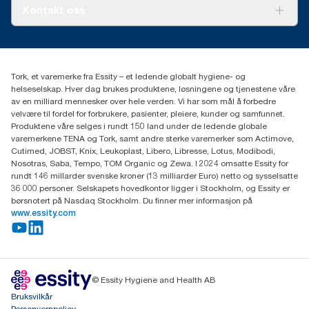
Tork PaperCircle
Om oss
Kontakt oss
Suksesshistorier
Presse og nyheter
kontakt@essity.com
(+47) 22 70 62 00
Essity Norway AS
Tork, et varemerke fra Essity – et ledende globalt hygiene- og
Fredrik Selmers vei 6
helseselskap. Hver dag brukes produktene, løsningene og tjenestene våre
0603 OSLO
av en milliard mennesker over hele verden. Vi har som mål å forbedre
velvære til fordel for forbrukere, pasienter, pleiere, kunder og samfunnet.
Produktene våre selges i rundt 150 land under de ledende globale
varemerkene TENA og Tork, samt andre sterke varemerker som Actimove,
Cutimed, JOBST, Knix, Leukoplast, Libero, Libresse, Lotus, Modibodi,
Nosotras, Saba, Tempo, TOM Organic og Zewa. I 2024 omsatte Essity for
rundt 146 millarder svenske kroner (13 milliarder Euro) netto og sysselsatte
36 000 personer. Selskapets hovedkontor ligger i Stockholm, og Essity er
børsnotert på Nasdaq Stockholm. Du finner mer informasjon på
www.essity.com
© Essity Hygiene and Health AB
Bruksvilkår
Personvernpolicy