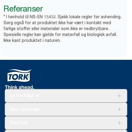
Referanser
* I henhold til NS-EN 13432. Sjekk lokale regler før avhending.
Sørg også for at produktet ikke har vært i kontakt med
farlige stoffer eller materialer som ikke er nedbrytbare.
Spesielle regler kan gjelde for matavfall og biologisk avfall.
Ikke kast produktet i naturen.
Dette tilbyr vi
Løsninger
Våre løsninger
Bærekraft
Tork Clean Care
Tork Vision Renhold
Om Tork
AD-a-Glance