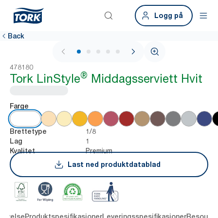
Logg på
Back
1 / 5
478180
®
Tork LinStyle
Middagsserviett Hvit
Farge
1/8
Brettetype
1
Lag
Premium
Kvalitet
Last ned produktdatablad
rivelse
Produktspesifikasjoner
Leveringsspesifikasjoner
Resourc