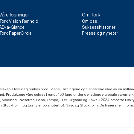
Våre løsninger
Om Tork
Tork Vision Renhold
Om oss
AD-a-Glance
Suksesshistorier
Tork PaperCircle
Presse og nyheter
eselskap. Hver dag brukes produktene, løsningene og tjenestene våre av en millia
mfunnet. Produktene våre selges i rundt 150 land under de ledende globale varem
, Modibodi, Nosotras, Saba, Tempo, TOM Organic og Zewa. I 2024 omsatte Essity f
r i Stockholm, og Essity er børsnotert på Nasdaq Stockholm. Du finner mer infor