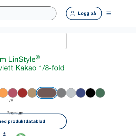
Logg på
®
m LinStyle
iett Kakao 1/8-fold
1/8
1
Premium
ned produktdatablad