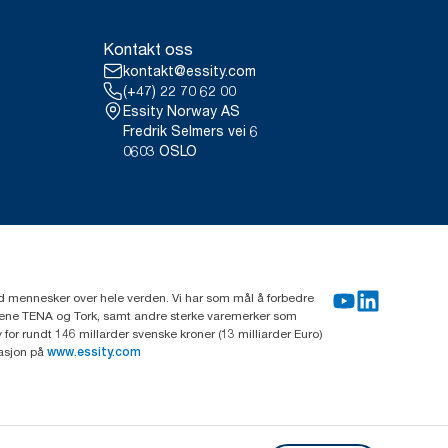
Kontakt oss
kontakt@essity.com
(+47) 22 70 62 00
Essity Norway AS
Fredrik Selmers vei 6
0603 OSLO
rd mennesker over hele verden. Vi har som mål å forbedre
erkene TENA og Tork, samt andre sterke varemerker som
or rundt 146 millarder svenske kroner (13 milliarder Euro)
masjon på
www.essity.com