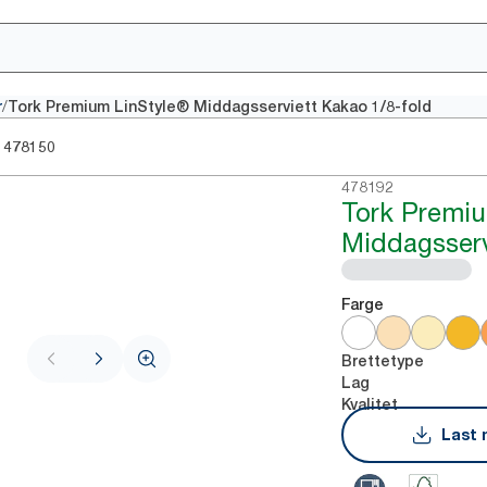
/
r
Tork Premium LinStyle® Middagsserviett Kakao 1/8-fold
478150
478192
Tork Premiu
Middagsserv
Farge
Brettetype
Lag
Kvalitet
Last 