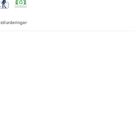
es
Vurderinger