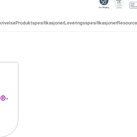
rivelse
Produktspesifikasjoner
Leveringsspesifikasjoner
Resourc
g®-