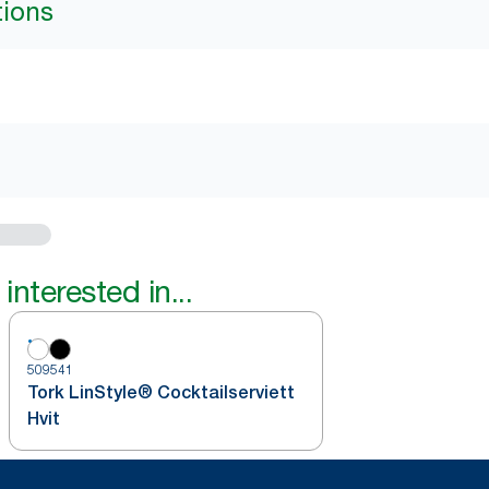
tions
interested in...
509541
Tork LinStyle® Cocktailserviett
Hvit