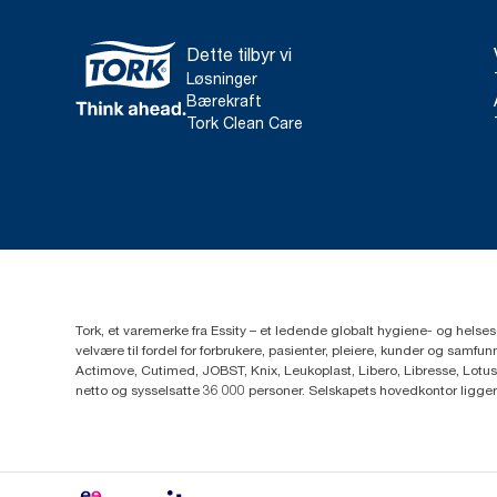
Dette tilbyr vi
Løsninger
Bærekraft
Tork Clean Care
Tork, et varemerke fra Essity – et ledende globalt hygiene- og hels
velvære til fordel for forbrukere, pasienter, pleiere, kunder og sa
Actimove, Cutimed, JOBST, Knix, Leukoplast, Libero, Libresse, Lotus
netto og sysselsatte 36 000 personer. Selskapets hovedkontor ligge