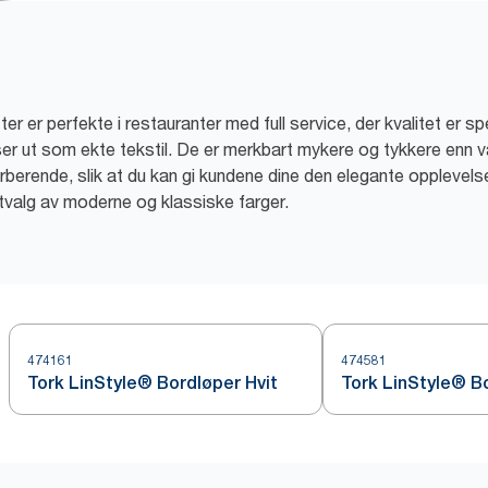
 er perfekte i restauranter med full service, der kvalitet er spe
er ut som ekte tekstil. De er merkbart mykere og tykkere enn va
erende, slik at du kan gi kundene dine den elegante opplevelsen
 utvalg av moderne og klassiske farger.
474161
474581
Tork LinStyle® Bordløper Hvit
Tork LinStyle® B