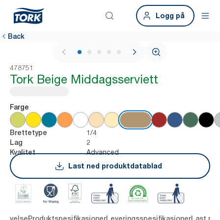
Logg på
Back
1 / 5
478751
Tork Beige Middagsserviett
Farge
1/4
Brettetype
2
Lag
Advanced
Kvalitet
Last ned produktdatablad
krivelse
Produktspesifikasjoner
Leveringsspesifikasjoner
Last ne