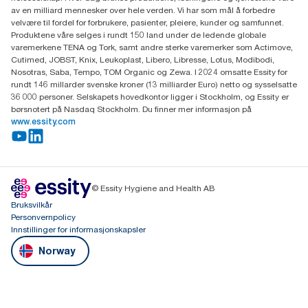
0603 OSLO
av en milliard mennesker over hele verden. Vi har som mål å forbedre
velvære til fordel for forbrukere, pasienter, pleiere, kunder og samfunnet.
Produktene våre selges i rundt 150 land under de ledende globale
varemerkene TENA og Tork, samt andre sterke varemerker som Actimove,
Cutimed, JOBST, Knix, Leukoplast, Libero, Libresse, Lotus, Modibodi,
Nosotras, Saba, Tempo, TOM Organic og Zewa. I 2024 omsatte Essity for
rundt 146 millarder svenske kroner (13 milliarder Euro) netto og sysselsatte
36 000 personer. Selskapets hovedkontor ligger i Stockholm, og Essity er
børsnotert på Nasdaq Stockholm. Du finner mer informasjon på
www.essity.com
© Essity Hygiene and Health AB
Bruksvilkår
Personvernpolicy
Innstillinger for informasjonskapsler
Norway