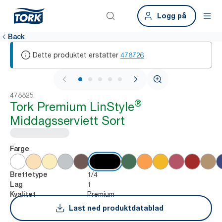
Logg på
Back
Dette produktet erstatter
478726
1 / 5
478825
®
Tork Premium LinStyle
Middagsserviett Sort
Farge
1/4
Brettetype
1
Lag
Premium
Kvalitet
Last ned produktdatablad