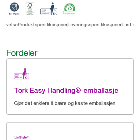
krivelse
Produktspesifikasjoner
Leveringsspesifikasjoner
Last ne
Fordeler
Tork Easy Handling®-emballasje
Gjør det enklere å bære og kaste emballasjen