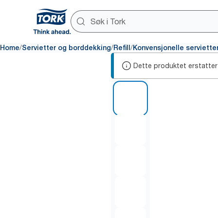
/
/
/
Home
Servietter og borddekking
Refill
Konvensjonelle serviette
Dette produktet erstatter
1 of 6