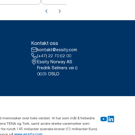
Kontakt oss
kontakt@essity.com
(+47) 22 70 62 00
Essity Norway AS
Fredrik Selmers vei 6
0603 OSLO
rd mennesker over hele verden. Vi har som mål å forbedre
erkene TENA og Tork, samt andre sterke varemerker som
or rundt 146 millarder svenske kroner (13 milliarder Euro)
masjon på
www.essity.com