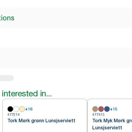
tions
interested in...
+
16
+
15
477214
477413
Tork Mørk grønn Lunsjserviett
Tork Myk Mørk gr
Lunsjserviett