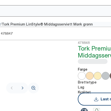
/
r
Tork Premium LinStyle® Middagsserviett Mørk grønn
478847
478848
Tork Premiu
Middagsserv
Farge
Brettetype
Lag
Kvalitet
Last 