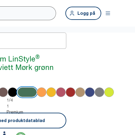
Logg på
®
m LinStyle
iett Mørk grønn
1/4
1
Premium
ned produktdatablad