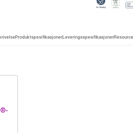
rivelse
Produktspesifikasjoner
Leveringsspesifikasjoner
Resourc
g®-