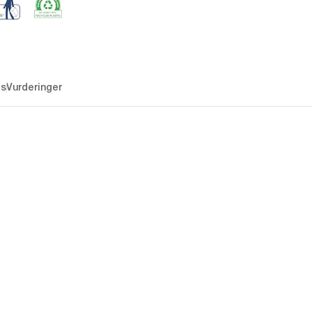
es
Vurderinger