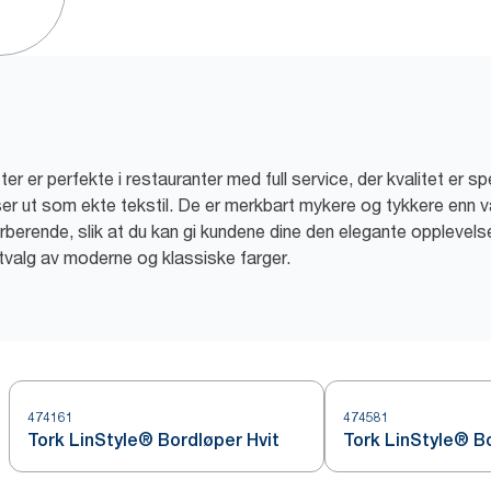
 er perfekte i restauranter med full service, der kvalitet er spe
er ut som ekte tekstil. De er merkbart mykere og tykkere enn va
erende, slik at du kan gi kundene dine den elegante opplevelsen
 utvalg av moderne og klassiske farger.
474161
474581
Tork LinStyle® Bordløper Hvit
Tork LinStyle® B