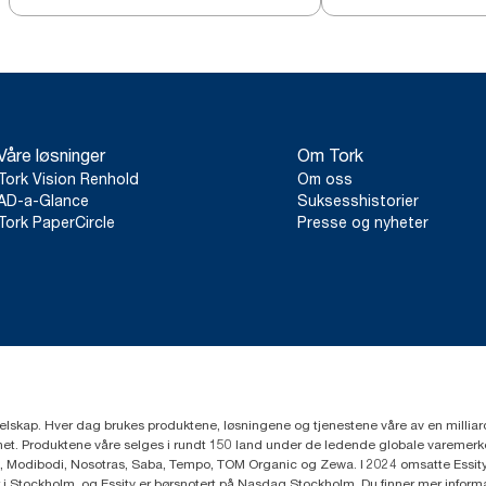
Våre løsninger
Om Tork
Tork Vision Renhold
Om oss
AD-a-Glance
Suksesshistorier
Tork PaperCircle
Presse og nyheter
eselskap. Hver dag brukes produktene, løsningene og tjenestene våre av en millia
mfunnet. Produktene våre selges i rundt 150 land under de ledende globale varem
, Modibodi, Nosotras, Saba, Tempo, TOM Organic og Zewa. I 2024 omsatte Essity f
r i Stockholm, og Essity er børsnotert på Nasdaq Stockholm. Du finner mer infor