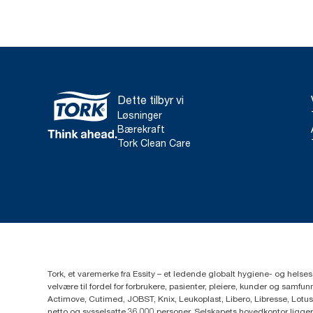
Dette tilbyr vi
Løsninger
Bærekraft
Tork Clean Care
Tork, et varemerke fra Essity – et ledende globalt hygiene- og hels
velvære til fordel for forbrukere, pasienter, pleiere, kunder og sa
Actimove, Cutimed, JOBST, Knix, Leukoplast, Libero, Libresse, Lotus
netto og sysselsatte 36 000 personer. Selskapets hovedkontor ligge