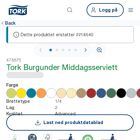
Logg på
Back
Dette produktet erstatter
2216540
1 / 5
478875
Tork Burgunder Middagsserviett
Farge
1/4
Brettetype
2
Lag
Advanced
Kvalitet
Last ned produktdatablad