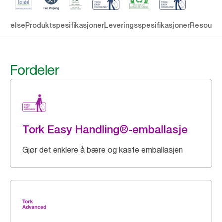
rivelse
Produktspesifikasjoner
Leveringsspesifikasjoner
Resourc
Fordeler
Tork Easy Handling®-emballasje
Gjør det enklere å bære og kaste emballasjen