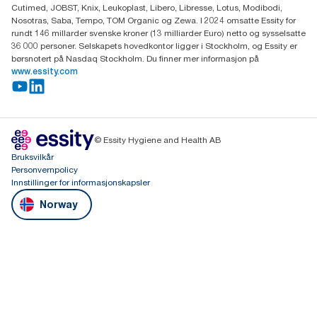
Cutimed, JOBST, Knix, Leukoplast, Libero, Libresse, Lotus, Modibodi,
Nosotras, Saba, Tempo, TOM Organic og Zewa. I 2024 omsatte Essity for
rundt 146 millarder svenske kroner (13 milliarder Euro) netto og sysselsatte
36 000 personer. Selskapets hovedkontor ligger i Stockholm, og Essity er
børsnotert på Nasdaq Stockholm. Du finner mer informasjon på
www.essity.com
© Essity Hygiene and Health AB
Bruksvilkår
Personvernpolicy
Innstillinger for informasjonskapsler
Norway