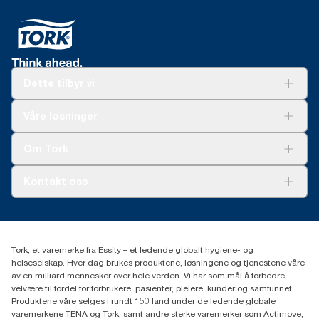
Dette tilbyr vi
Løsninger
Våre løsninger
Bærekraft
Tork Clean Care
Tork Vision Renhold
Om Tork
AD-a-Glance
Tork PaperCircle
Om oss
Kontakt oss
Suksesshistorier
Presse og nyheter
kontakt@essity.com
(+47) 22 70 62 00
Essity Norway AS
Tork, et varemerke fra Essity – et ledende globalt hygiene- og
Fredrik Selmers vei 6
helseselskap. Hver dag brukes produktene, løsningene og tjenestene våre
0603 OSLO
av en milliard mennesker over hele verden. Vi har som mål å forbedre
velvære til fordel for forbrukere, pasienter, pleiere, kunder og samfunnet.
Produktene våre selges i rundt 150 land under de ledende globale
varemerkene TENA og Tork, samt andre sterke varemerker som Actimove,