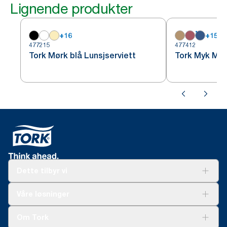
Lignende produkter
+
16
+
15
477215
477412
Tork Mørk blå Lunsjserviett
Tork Myk Mør
Dette tilbyr vi
Løsninger
Våre løsninger
Bærekraft
Tork Clean Care
Tork Vision Renhold
Om Tork
AD-a-Glance