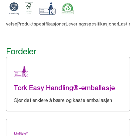
krivelse
Produktspesifikasjoner
Leveringsspesifikasjoner
Last ne
Fordeler
Tork Easy Handling®-emballasje
Gjør det enklere å bære og kaste emballasjen