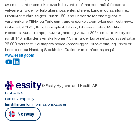
0603 OSLO
av en milliard mennesker over hele verden. Vi har som mål å forbedre
velvære til fordel for forbrukere, pasienter, pleiere, kunder og samfunnet.
Produktene våre selges i rundt 150 land under de ledende globale
varemerkene TENA og Tork, samt andre sterke varemerker som Actimove,
Cutimed, JOBST, Knix, Leukoplast, Libero, Libresse, Lotus, Modibodi,
Nosotras, Saba, Tempo, TOM Organic og Zewa. I 2024 omsatte Essity for
rundt 146 millarder svenske kroner (13 milliarder Euro) netto og sysselsatte
36 000 personer. Selskapets hovedkontor ligger i Stockholm, og Essity er
børsnotert på Nasdaq Stockholm. Du finner mer informasjon på
www.essity.com
© Essity Hygiene and Health AB
Bruksvilkår
Personvernpolicy
Innstillinger for informasjonskapsler
Norway