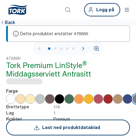
Logg på
Back
Dette produktet erstatter
478882
1 / 5
478889
®
Tork Premium LinStyle
Middagsserviett Antrasitt
Farge
1/4
Brettetype
1
Lag
Premium
Kvalitet
Last ned produktdatablad