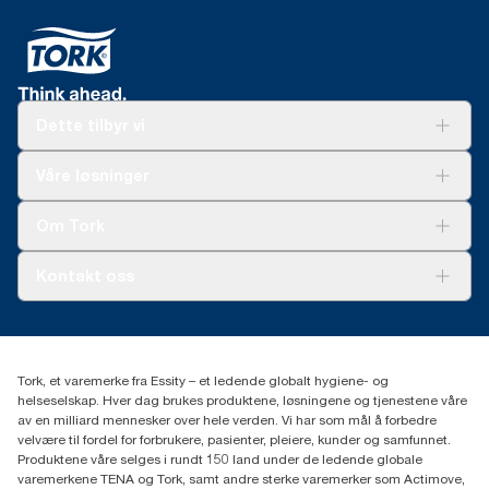
Dette tilbyr vi
Løsninger
Våre løsninger
Bærekraft
Tork Clean Care
Tork Vision Renhold
Om Tork
AD-a-Glance
Tork PaperCircle
Om oss
Kontakt oss
Suksesshistorier
Presse og nyheter
kontakt@essity.com
(+47) 22 70 62 00
Essity Norway AS
Tork, et varemerke fra Essity – et ledende globalt hygiene- og
Fredrik Selmers vei 6
helseselskap. Hver dag brukes produktene, løsningene og tjenestene våre
0603 OSLO
av en milliard mennesker over hele verden. Vi har som mål å forbedre
velvære til fordel for forbrukere, pasienter, pleiere, kunder og samfunnet.
Produktene våre selges i rundt 150 land under de ledende globale
varemerkene TENA og Tork, samt andre sterke varemerker som Actimove,