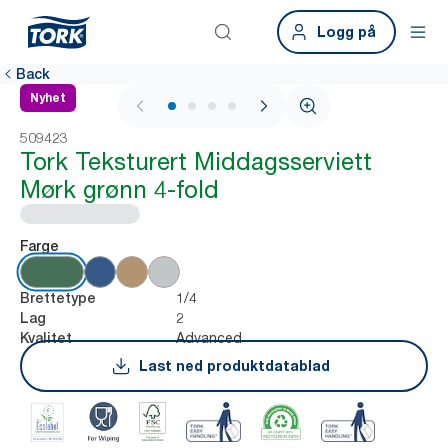
Logg på
Back
Nyhet
1 / 4
509423
Tork Teksturert Middagsserviett
Mørk grønn 4-fold
Farge
1/4
Brettetype
2
Lag
Advanced
Kvalitet
Last ned produktdatablad