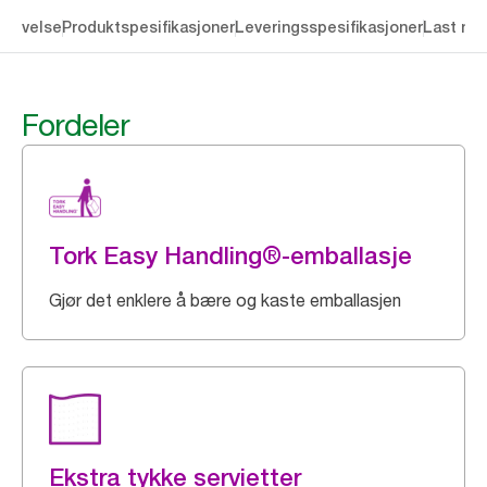
krivelse
Produktspesifikasjoner
Leveringsspesifikasjoner
Last ne
Fordeler
Tork Easy Handling®-emballasje
Gjør det enklere å bære og kaste emballasjen
Ekstra tykke servietter