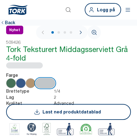
Logg på
Back
Nyhet
1 / 4
509426
Tork Teksturert Middagsserviett Grå
4-fold
Farge
1/4
Brettetype
2
Lag
Advanced
Kvalitet
Last ned produktdatablad