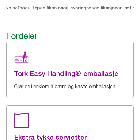
krivelse
Produktspesifikasjoner
Leveringsspesifikasjoner
Last ne
Fordeler
Tork Easy Handling®-emballasje
Gjør det enklere å bære og kaste emballasjen
Ekstra tykke servietter