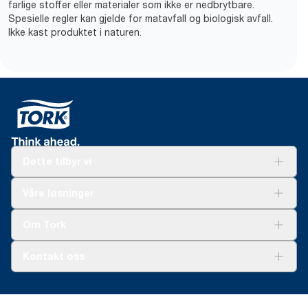
farlige stoffer eller materialer som ikke er nedbrytbare.
Spesielle regler kan gjelde for matavfall og biologisk avfall.
Ikke kast produktet i naturen.
Dette tilbyr vi
Løsninger
Våre løsninger
Bærekraft
Tork Clean Care
Tork Vision Renhold
Om Tork
AD-a-Glance
Tork PaperCircle
Om oss
Kontakt oss
Suksesshistorier
Presse og nyheter
kontakt@essity.com
(+47) 22 70 62 00