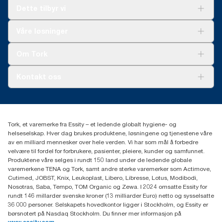
Dette tilbyr vi
Løsninger
Våre løsninger
Bærekraft
Tork Clean Care
Tork Vision Renhold
Om Tork
AD-a-Glance
Tork PaperCircle
Om oss
Kontakt oss
Suksesshistorier
Presse og nyheter
kontakt@essity.com
(+47) 22 70 62 00
Essity Norway AS
Tork, et varemerke fra Essity – et ledende globalt hygiene- og
Fredrik Selmers vei 6
helseselskap. Hver dag brukes produktene, løsningene og tjenestene våre
0603 OSLO
av en milliard mennesker over hele verden. Vi har som mål å forbedre
velvære til fordel for forbrukere, pasienter, pleiere, kunder og samfunnet.
Produktene våre selges i rundt 150 land under de ledende globale
varemerkene TENA og Tork, samt andre sterke varemerker som Actimove,
Cutimed, JOBST, Knix, Leukoplast, Libero, Libresse, Lotus, Modibodi,
Nosotras, Saba, Tempo, TOM Organic og Zewa. I 2024 omsatte Essity for
rundt 146 millarder svenske kroner (13 milliarder Euro) netto og sysselsatte
36 000 personer. Selskapets hovedkontor ligger i Stockholm, og Essity er
børsnotert på Nasdaq Stockholm. Du finner mer informasjon på