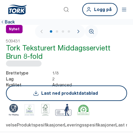
Logg på
Back
Nyhet
1 / 4
509431
Tork Teksturert Middagsserviett
Brun 8-fold
1/8
Brettetype
2
Lag
Advanced
Kvalitet
Last ned produktdatablad
krivelse
Produktspesifikasjoner
Leveringsspesifikasjoner
Last ne