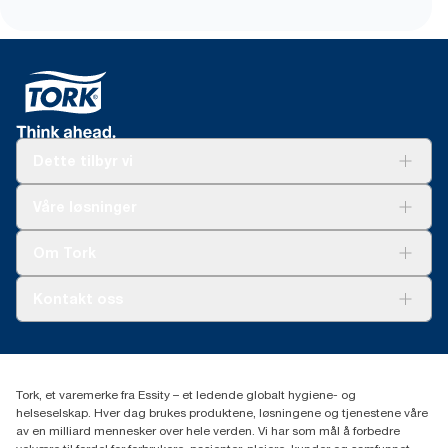
Dette tilbyr vi
Løsninger
Våre løsninger
Bærekraft
Tork Clean Care
Tork Vision Renhold
Om Tork
AD-a-Glance
Tork PaperCircle
Om oss
Kontakt oss
Suksesshistorier
Presse og nyheter
kontakt@essity.com
(+47) 22 70 62 00
Essity Norway AS
Tork, et varemerke fra Essity – et ledende globalt hygiene- og
Fredrik Selmers vei 6
helseselskap. Hver dag brukes produktene, løsningene og tjenestene våre
0603 OSLO
av en milliard mennesker over hele verden. Vi har som mål å forbedre