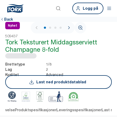
Logg på
Back
Nyhet
1 / 4
509437
Tork Teksturert Middagsserviett
Champagne 8-fold
1/8
Brettetype
2
Lag
Advanced
Kvalitet
Last ned produktdatablad
krivelse
Produktspesifikasjoner
Leveringsspesifikasjoner
Last ne