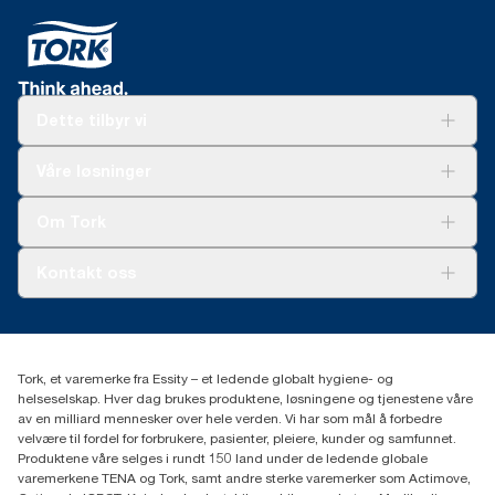
Dette tilbyr vi
Løsninger
Våre løsninger
Bærekraft
Tork Clean Care
Tork Vision Renhold
Om Tork
AD-a-Glance
Tork PaperCircle
Om oss
Kontakt oss
Suksesshistorier
Presse og nyheter
kontakt@essity.com
(+47) 22 70 62 00
Essity Norway AS
Tork, et varemerke fra Essity – et ledende globalt hygiene- og
Fredrik Selmers vei 6
helseselskap. Hver dag brukes produktene, løsningene og tjenestene våre
0603 OSLO
av en milliard mennesker over hele verden. Vi har som mål å forbedre
velvære til fordel for forbrukere, pasienter, pleiere, kunder og samfunnet.
Produktene våre selges i rundt 150 land under de ledende globale
varemerkene TENA og Tork, samt andre sterke varemerker som Actimove,