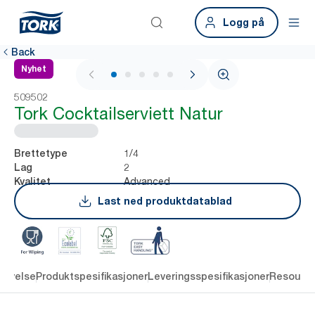
Logg på
Back
Nyhet
1 / 5
509502
Tork Cocktailserviett Natur
1/4
Brettetype
2
Lag
Advanced
Kvalitet
Last ned produktdatablad
rivelse
Produktspesifikasjoner
Leveringsspesifikasjoner
Resourc