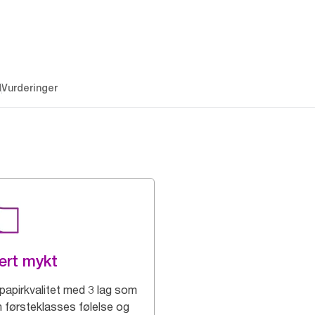
d
Vurderinger
ært mykt
papirkvalitet med 3 lag som
en førsteklasses følelse og