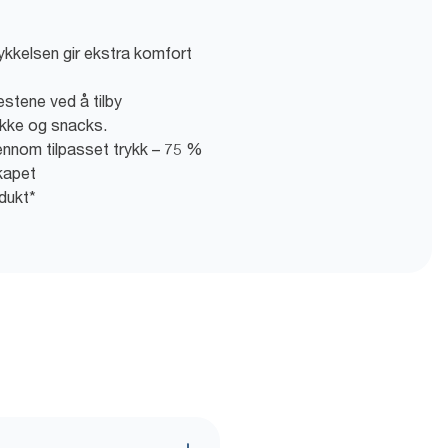
ykkelsen gir ekstra komfort
estene ved å tilby
rikke og snacks.
nnom tilpasset trykk – 75 %
kapet
dukt*