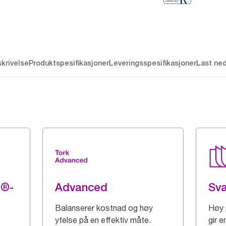
krivelse
Produktspesifikasjoner
Leveringsspesifikasjoner
Last ne
g®-
Advanced
Sv
Balanserer kostnad og høy
Høy 
ytelse på en effektiv måte.
gir 