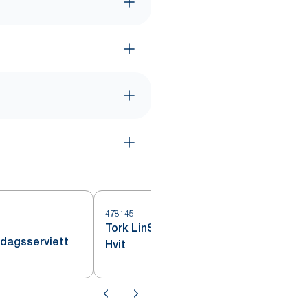
478145
4
Tork LinStyle® Middagsserviett
ddagsserviett
Hvit