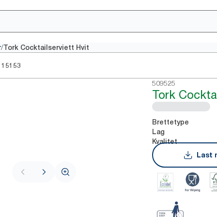
/
r
Tork Cocktailserviett Hvit
15153
509525
Tork Cocktai
Brettetype
Lag
Kvalitet
Last 