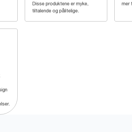
Disse produktene er myke,
mer 
tiltalende og pålitelige.
k
sign
e
lser.