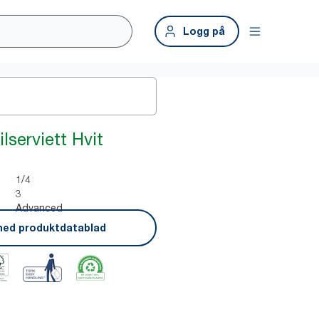
Logg på
lserviett Hvit
1/4
3
Advanced
ned produktdatablad