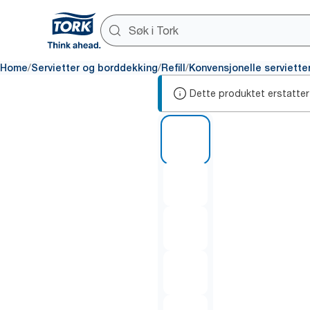
/
/
/
Home
Servietter og borddekking
Refill
Konvensjonelle serviette
Dette produktet erstatter
1 of 6