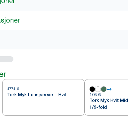
joner
asjoner
er
477416
+
4
Tork Myk Lunsjserviett Hvit
477579
Tork Myk Hvit Mi
1/8-fold