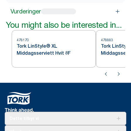
Vurderinger
You might also be interested in...
478170
478883
Tork LinStyle® XL
Tork LinStyl
Middagsserviett Hvit 8F
Middagsservi
Dette tilbyr vi
Løsninger