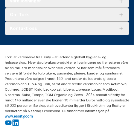
Våre løsninger
Bærekraft
Tork Clean Care
Tork Vision Renhold
Om Tork
AD-a-Glance
Tork PaperCircle
Om oss
Kontakt oss
Suksesshistorier
Presse og nyheter
kontakt@essity.com
(+47) 22 70 62 00
Essity Norway AS
Tork, et varemerke fra Essity – et ledende globalt hygiene- og
Fredrik Selmers vei 6
helseselskap. Hver dag brukes produktene, løsningene og tjenestene våre
0603 OSLO
av en milliard mennesker over hele verden. Vi har som mål å forbedre
velvære til fordel for forbrukere, pasienter, pleiere, kunder og samfunnet.
Produktene våre selges i rundt 150 land under de ledende globale
varemerkene TENA og Tork, samt andre sterke varemerker som Actimove,
Cutimed, JOBST, Knix, Leukoplast, Libero, Libresse, Lotus, Modibodi,
Nosotras, Saba, Tempo, TOM Organic og Zewa. I 2024 omsatte Essity for
rundt 146 millarder svenske kroner (13 milliarder Euro) netto og sysselsatte
36 000 personer. Selskapets hovedkontor ligger i Stockholm, og Essity er
børsnotert på Nasdaq Stockholm. Du finner mer informasjon på
www.essity.com