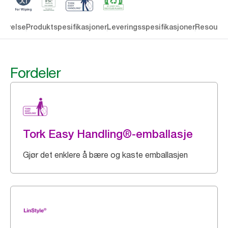
rivelse
Produktspesifikasjoner
Leveringsspesifikasjoner
Resourc
Fordeler
Tork Easy Handling®-emballasje
Gjør det enklere å bære og kaste emballasjen