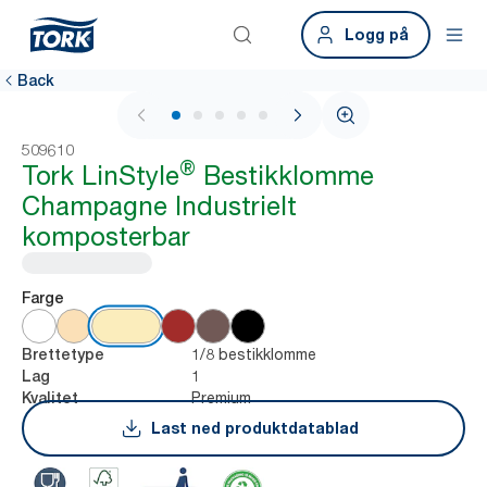
Logg på
Back
1 / 5
509610
®
Tork LinStyle
Bestikklomme
Champagne Industrielt
komposterbar
Farge
1/8 bestikklomme
Brettetype
1
Lag
Premium
Kvalitet
Last ned produktdatablad