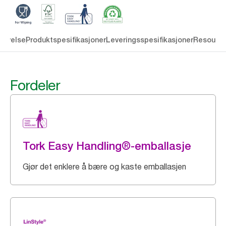
rivelse
Produktspesifikasjoner
Leveringsspesifikasjoner
Resourc
Fordeler
Tork Easy Handling®-emballasje
Gjør det enklere å bære og kaste emballasjen