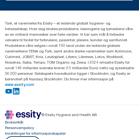
Presse og nyheter
kontakt@essity.com
(+47) 22 70 62 00
Essity Norway AS
Tork, et varemerke fra Essity – et ledende globalt hygiene- og
Fredrik Selmers vei 6
helseselskap. Hver dag brukes produktene, løsningene og tjenestene våre
0603 OSLO
av en milliard mennesker over hele verden. Vi har som mål å forbedre
velvære til fordel for forbrukere, pasienter, pleiere, kunder og samfunnet.
Produktene våre selges i rundt 150 land under de ledende globale
varemerkene TENA og Tork, samt andre sterke varemerker som Actimove,
Cutimed, JOBST, Knix, Leukoplast, Libero, Libresse, Lotus, Modibodi,
Nosotras, Saba, Tempo, TOM Organic og Zewa. I 2024 omsatte Essity for
rundt 146 millarder svenske kroner (13 milliarder Euro) netto og sysselsatte
36 000 personer. Selskapets hovedkontor ligger i Stockholm, og Essity er
børsnotert på Nasdaq Stockholm. Du finner mer informasjon på
www.essity.com
© Essity Hygiene and Health AB
Bruksvilkår
Personvernpolicy
Innstillinger for informasjonskapsler