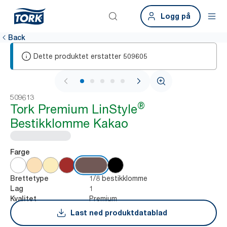
Logg på
Back
Dette produktet erstatter
509605
1 / 6
509613
®
Tork Premium LinStyle
Bestikklomme Kakao
Farge
1/8 bestikklomme
Brettetype
1
Lag
Premium
Kvalitet
Last ned produktdatablad