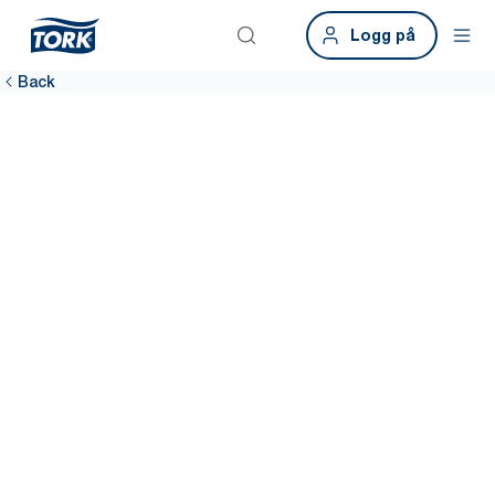
Logg på
Back