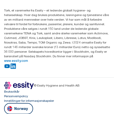
(+47) 22 70 62 00
Essity Norway AS
Tork, et varemerke fra Essity – et ledende globalt hygiene- og
Fredrik Selmers vei 6
helseselskap. Hver dag brukes produktene, løsningene og tjenestene våre
0603 OSLO
av en milliard mennesker over hele verden. Vi har som mål å forbedre
velvære til fordel for forbrukere, pasienter, pleiere, kunder og samfunnet.
Produktene våre selges i rundt 150 land under de ledende globale
varemerkene TENA og Tork, samt andre sterke varemerker som Actimove,
Cutimed, JOBST, Knix, Leukoplast, Libero, Libresse, Lotus, Modibodi,
Nosotras, Saba, Tempo, TOM Organic og Zewa. I 2024 omsatte Essity for
rundt 146 millarder svenske kroner (13 milliarder Euro) netto og sysselsatte
36 000 personer. Selskapets hovedkontor ligger i Stockholm, og Essity er
børsnotert på Nasdaq Stockholm. Du finner mer informasjon på
www.essity.com
© Essity Hygiene and Health AB
Bruksvilkår
Personvernpolicy
Innstillinger for informasjonskapsler
Norway