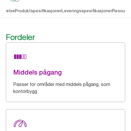
rivelse
Produktspesifikasjoner
Leveringsspesifikasjoner
Resourc
Fordeler
Middels pågang
Passer for områder med middels pågang, som
kontorbygg