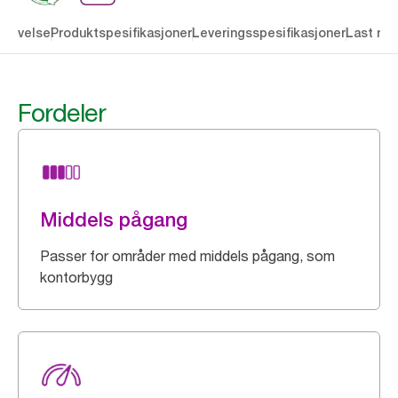
krivelse
Produktspesifikasjoner
Leveringsspesifikasjoner
Last ne
Fordeler
Middels pågang
Passer for områder med middels pågang, som
kontorbygg