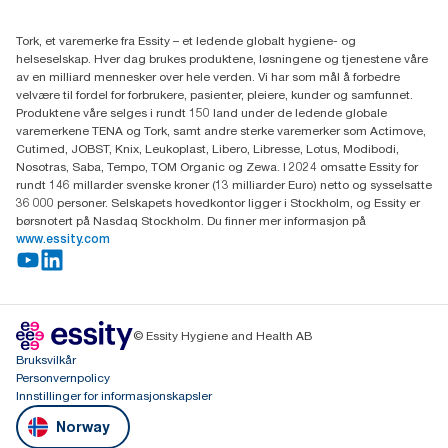
(+47) 22 70 62 00
Essity Norway AS
Tork, et varemerke fra Essity – et ledende globalt hygiene- og
Fredrik Selmers vei 6
helseselskap. Hver dag brukes produktene, løsningene og tjenestene våre
0603 OSLO
av en milliard mennesker over hele verden. Vi har som mål å forbedre
velvære til fordel for forbrukere, pasienter, pleiere, kunder og samfunnet.
Produktene våre selges i rundt 150 land under de ledende globale
varemerkene TENA og Tork, samt andre sterke varemerker som Actimove,
Cutimed, JOBST, Knix, Leukoplast, Libero, Libresse, Lotus, Modibodi,
Nosotras, Saba, Tempo, TOM Organic og Zewa. I 2024 omsatte Essity for
rundt 146 millarder svenske kroner (13 milliarder Euro) netto og sysselsatte
36 000 personer. Selskapets hovedkontor ligger i Stockholm, og Essity er
børsnotert på Nasdaq Stockholm. Du finner mer informasjon på
www.essity.com
© Essity Hygiene and Health AB
Bruksvilkår
Personvernpolicy
Innstillinger for informasjonskapsler
Norway