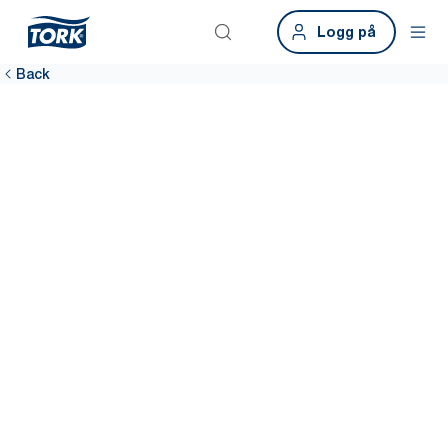
Logg på
Back