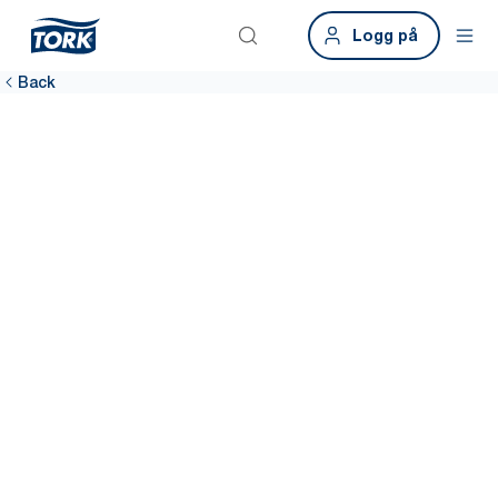
Logg på
Back