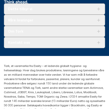
Dette tilbyr vi
Løsninger
Våre løsninger
Bærekraft
Tork Clean Care
Tork Vision Renhold
Om Tork
AD-a-Glance
Tork PaperCircle
Om oss
Kontakt oss
Suksesshistorier
Presse og nyheter
kontakt@essity.com
(+47) 22 70 62 00
Essity Norway AS
Tork, et varemerke fra Essity – et ledende globalt hygiene- og
Fredrik Selmers vei 6
helseselskap. Hver dag brukes produktene, løsningene og tjenestene våre
0603 OSLO
av en milliard mennesker over hele verden. Vi har som mål å forbedre
velvære til fordel for forbrukere, pasienter, pleiere, kunder og samfunnet.
Produktene våre selges i rundt 150 land under de ledende globale
varemerkene TENA og Tork, samt andre sterke varemerker som Actimove,
Cutimed, JOBST, Knix, Leukoplast, Libero, Libresse, Lotus, Modibodi,
Nosotras, Saba, Tempo, TOM Organic og Zewa. I 2024 omsatte Essity for
rundt 146 millarder svenske kroner (13 milliarder Euro) netto og sysselsatte
36 000 personer. Selskapets hovedkontor ligger i Stockholm, og Essity er