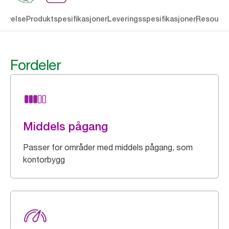
rivelse
Produktspesifikasjoner
Leveringsspesifikasjoner
Resourc
Fordeler
Middels pågang
Passer for områder med middels pågang, som
kontorbygg