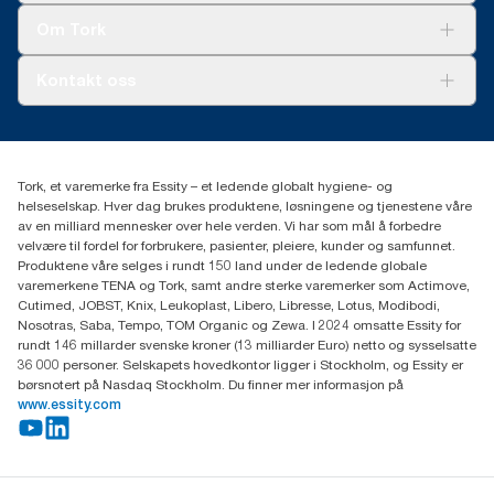
Tork Clean Care
Tork Vision Renhold
Om Tork
AD-a-Glance
Tork PaperCircle
Om oss
Kontakt oss
Suksesshistorier
Presse og nyheter
kontakt@essity.com
(+47) 22 70 62 00
Essity Norway AS
Tork, et varemerke fra Essity – et ledende globalt hygiene- og
Fredrik Selmers vei 6
helseselskap. Hver dag brukes produktene, løsningene og tjenestene våre
0603 OSLO
av en milliard mennesker over hele verden. Vi har som mål å forbedre
velvære til fordel for forbrukere, pasienter, pleiere, kunder og samfunnet.
Produktene våre selges i rundt 150 land under de ledende globale
varemerkene TENA og Tork, samt andre sterke varemerker som Actimove,
Cutimed, JOBST, Knix, Leukoplast, Libero, Libresse, Lotus, Modibodi,
Nosotras, Saba, Tempo, TOM Organic og Zewa. I 2024 omsatte Essity for
rundt 146 millarder svenske kroner (13 milliarder Euro) netto og sysselsatte
36 000 personer. Selskapets hovedkontor ligger i Stockholm, og Essity er
børsnotert på Nasdaq Stockholm. Du finner mer informasjon på
www.essity.com