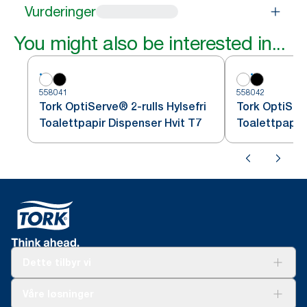
Vurderinger
You might also be interested in...
558041
558042
Tork OptiServe® 2-rulls Hylsefri
Tork OptiServ
Toalettpapir Dispenser Hvit T7
Toalettpapir
Dette tilbyr vi
Løsninger
Våre løsninger
Bærekraft