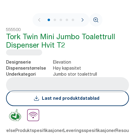
1 / 8
555500
Tork Twin Mini Jumbo Toalettrull
Dispenser Hvit T2
Elevation
Designserie
Høy kapasitet
Dispenserstørrelse
Jumbo stor toalettrull
Underkategori
Last ned produktdatablad
rivelse
Produktspesifikasjoner
Leveringsspesifikasjoner
Resourc