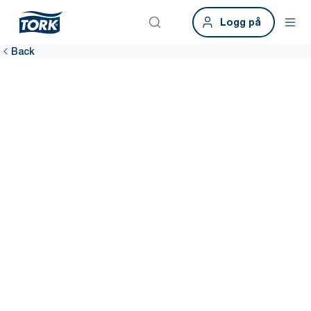
Logg på
Back