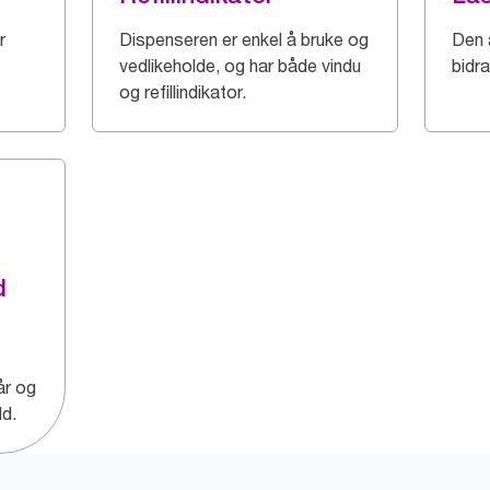
r
Dispenseren er enkel å bruke og
Den 
vedlikeholde, og har både vindu
bidra
og refillindikator.
d
år og
ld.