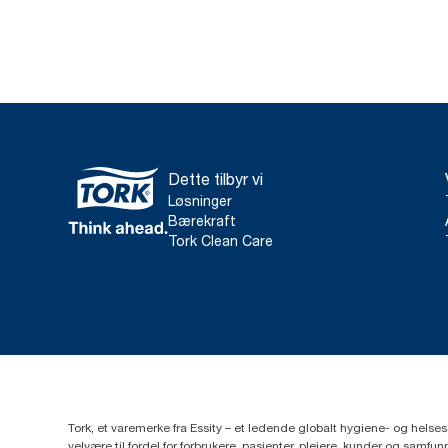
Dette tilbyr vi
Løsninger
Bærekraft
Tork Clean Care
Tork, et varemerke fra Essity – et ledende globalt hygiene- og hels
velvære til fordel for forbrukere, pasienter, pleiere, kunder og sa