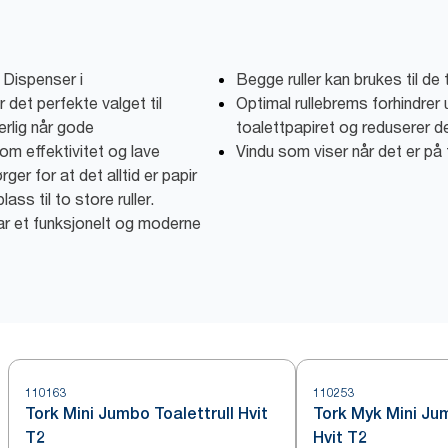
 Dispenser i
Begge ruller kan brukes til de 
 det perfekte valget til
Optimal rullebrems forhindrer u
rlig når gode
toalettpapiret og reduserer d
som effektivitet og lave
Vindu som viser når det er på t
er for at det alltid er papir
lass til to store ruller.
ar et funksjonelt og moderne
110163
110253
Tork Mini Jumbo Toalettrull Hvit
Tork Myk Mini Jum
T2
Hvit T2