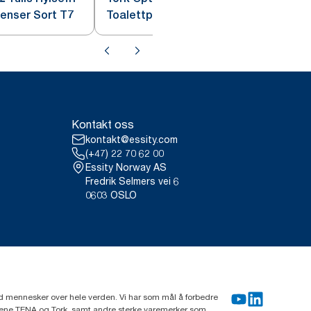
penser Sort T7
Toalettpapir Dispenser Hvit T7
Kontakt oss
kontakt@essity.com
(+47) 22 70 62 00
Essity Norway AS
Fredrik Selmers vei 6
0603 OSLO
rd mennesker over hele verden. Vi har som mål å forbedre
erkene TENA og Tork, samt andre sterke varemerker som