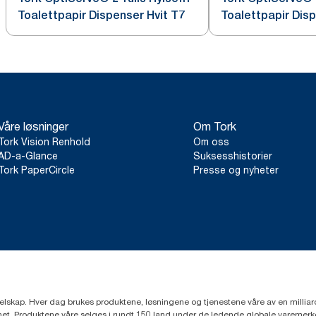
Toalettpapir Dispenser Hvit T7
Toalettpapir Dis
Våre løsninger
Om Tork
Tork Vision Renhold
Om oss
AD-a-Glance
Suksesshistorier
Tork PaperCircle
Presse og nyheter
eselskap. Hver dag brukes produktene, løsningene og tjenestene våre av en millia
mfunnet. Produktene våre selges i rundt 150 land under de ledende globale varem