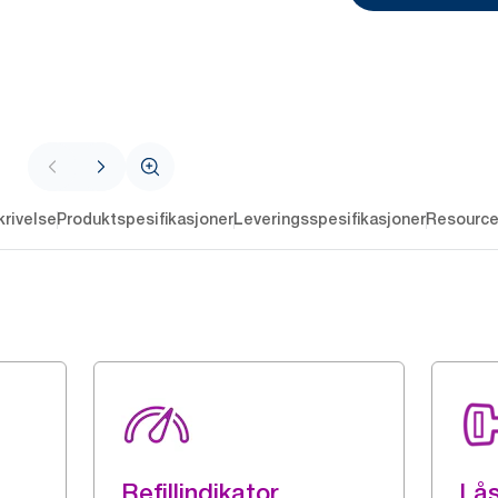
rivelse
Produktspesifikasjoner
Leveringsspesifikasjoner
Resourc
Refillindikator
Lå