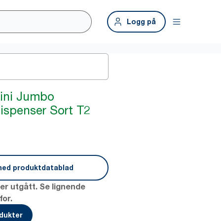
Logg på
Mini Jumbo
Dispenser Sort T2
ned produktdatablad
er utgått. Se lignende
or.
odukter