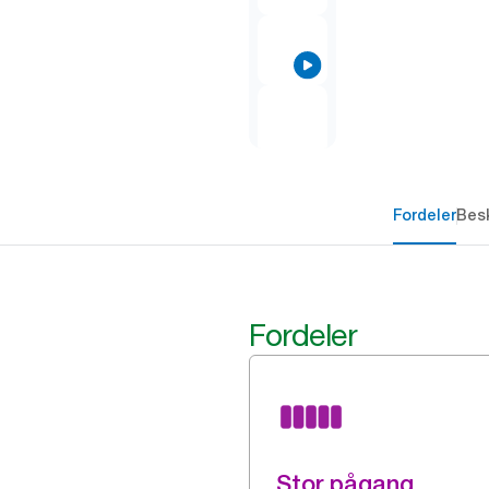
Fordeler
Besk
Fordeler
Stor pågang