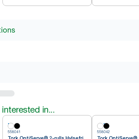
tions
interested in...
558041
558042
Tork OptiServe® 2-rulls Hylsefri
Tork OptiServe® 2