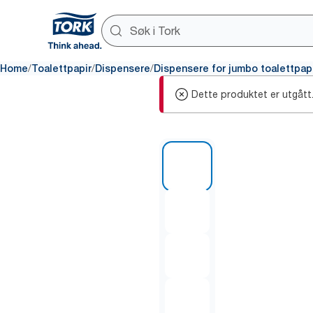
/
/
/
Home
Toalettpapir
Dispensere
Dispensere for jumbo toalettpap
Dette produktet er utgått
1 of 9