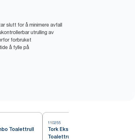
tar slutt for å minimere avfall
kontrollerbar utrulling av
erfor forbruket
ide å fylle på
110255
1
bo Toalettrull
Tork Ekstra Myk Mini Jumbo
Toalettrull Hvit T2