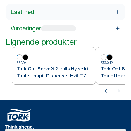
Last ned
Vurderinger
Lignende produkter
558041
558042
Tork OptiServe® 2-rulls Hylsefri
Tork OptiServ
Toalettpapir Dispenser Hvit T7
Toalettpapir