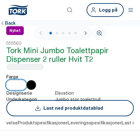
Logg på
Back
Nyhet
1 / 7
555560
Tork Mini Jumbo Toalettpapir
Dispenser 2 ruller Hvit T2
Farge
Elevation
Designserie
Jumbo stor toalettrull
Underkategori
Last ned produktdatablad
krivelse
Produktspesifikasjoner
Leveringsspesifikasjoner
Last ne