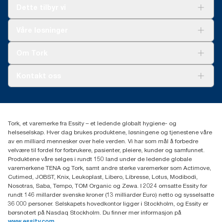
Dette tilbyr vi
Løsninger
Våre løsninger
Bærekraft
Tork Clean Care
Tork Vision Renhold
Om Tork
AD-a-Glance
Tork PaperCircle
Om oss
Kontakt oss
Suksesshistorier
Presse og nyheter
kontakt@essity.com
(+47) 22 70 62 00
Essity Norway AS
Tork, et varemerke fra Essity – et ledende globalt hygiene- og
Fredrik Selmers vei 6
helseselskap. Hver dag brukes produktene, løsningene og tjenestene våre
0603 OSLO
av en milliard mennesker over hele verden. Vi har som mål å forbedre
velvære til fordel for forbrukere, pasienter, pleiere, kunder og samfunnet.
Produktene våre selges i rundt 150 land under de ledende globale
varemerkene TENA og Tork, samt andre sterke varemerker som Actimove,
Cutimed, JOBST, Knix, Leukoplast, Libero, Libresse, Lotus, Modibodi,
Nosotras, Saba, Tempo, TOM Organic og Zewa. I 2024 omsatte Essity for
rundt 146 millarder svenske kroner (13 milliarder Euro) netto og sysselsatte
36 000 personer. Selskapets hovedkontor ligger i Stockholm, og Essity er
børsnotert på Nasdaq Stockholm. Du finner mer informasjon på
www.essity.com