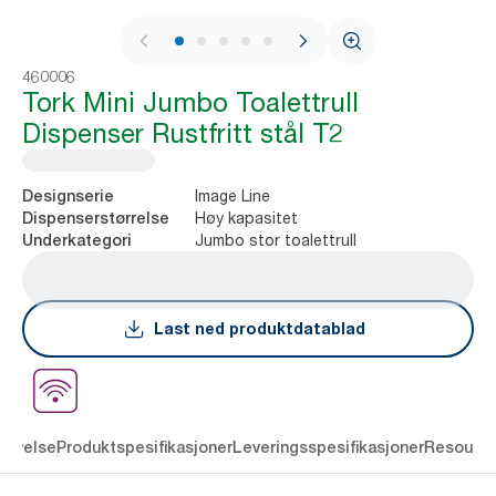
1 / 9
460006
Tork Mini Jumbo Toalettrull
Dispenser Rustfritt stål T2
Image Line
Designserie
Høy kapasitet
Dispenserstørrelse
Jumbo stor toalettrull
Underkategori
Last ned produktdatablad
rivelse
Produktspesifikasjoner
Leveringsspesifikasjoner
Resourc