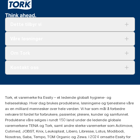
Dette tilbyr vi
Løsninger
Våre løsninger
Bærekraft
Tork Clean Care
Tork Vision Renhold
Om Tork
AD-a-Glance
Tork PaperCircle
Om oss
Kontakt oss
Suksesshistorier
Presse og nyheter
kontakt@essity.com
(+47) 22 70 62 00
Essity Norway AS
Tork, et varemerke fra Essity – et ledende globalt hygiene- og
Fredrik Selmers vei 6
helseselskap. Hver dag brukes produktene, løsningene og tjenestene våre
0603 OSLO
av en milliard mennesker over hele verden. Vi har som mål å forbedre
velvære til fordel for forbrukere, pasienter, pleiere, kunder og samfunnet.
Produktene våre selges i rundt 150 land under de ledende globale
varemerkene TENA og Tork, samt andre sterke varemerker som Actimove,
Cutimed, JOBST, Knix, Leukoplast, Libero, Libresse, Lotus, Modibodi,
Nosotras, Saba, Tempo, TOM Organic og Zewa. I 2024 omsatte Essity for