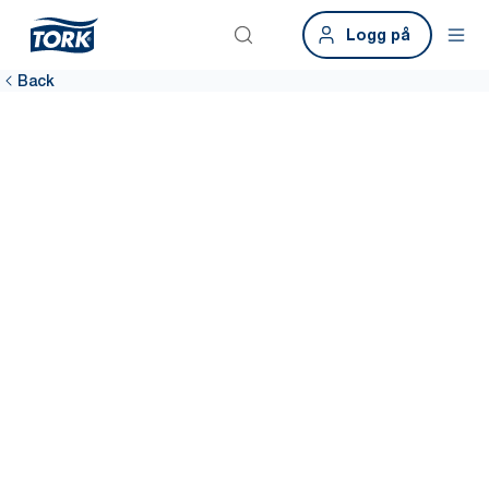
Logg på
Back