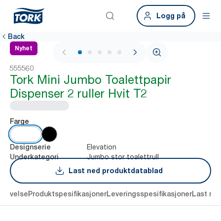
Logg på
Back
Nyhet
1 / 7
555560
Tork Mini Jumbo Toalettpapir
Dispenser 2 ruller Hvit T2
Farge
Elevation
Designserie
Jumbo stor toalettrull
Underkategori
Last ned produktdatablad
krivelse
Produktspesifikasjoner
Leveringsspesifikasjoner
Last ne