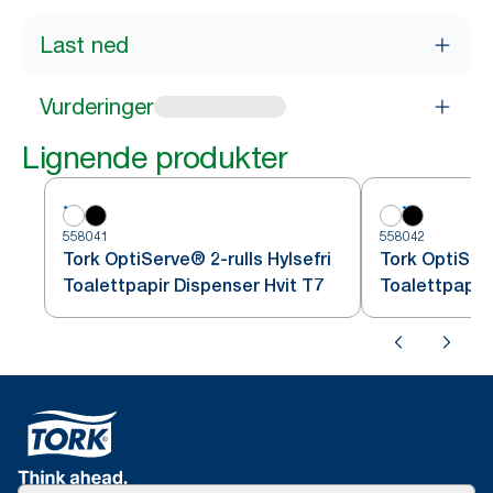
Last ned
Vurderinger
Lignende produkter
558041
558042
Tork OptiServe® 2-rulls Hylsefri
Tork OptiServ
Toalettpapir Dispenser Hvit T7
Toalettpapir