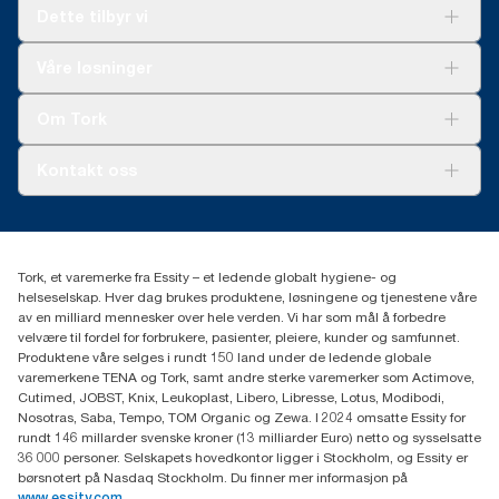
Dette tilbyr vi
Løsninger
Våre løsninger
Bærekraft
Tork Clean Care
Tork Vision Renhold
Om Tork
AD-a-Glance
Tork PaperCircle
Om oss
Kontakt oss
Suksesshistorier
Presse og nyheter
kontakt@essity.com
(+47) 22 70 62 00
Essity Norway AS
Tork, et varemerke fra Essity – et ledende globalt hygiene- og
Fredrik Selmers vei 6
helseselskap. Hver dag brukes produktene, løsningene og tjenestene våre
0603 OSLO
av en milliard mennesker over hele verden. Vi har som mål å forbedre
velvære til fordel for forbrukere, pasienter, pleiere, kunder og samfunnet.
Produktene våre selges i rundt 150 land under de ledende globale
varemerkene TENA og Tork, samt andre sterke varemerker som Actimove,
Cutimed, JOBST, Knix, Leukoplast, Libero, Libresse, Lotus, Modibodi,
Nosotras, Saba, Tempo, TOM Organic og Zewa. I 2024 omsatte Essity for
rundt 146 millarder svenske kroner (13 milliarder Euro) netto og sysselsatte
36 000 personer. Selskapets hovedkontor ligger i Stockholm, og Essity er
børsnotert på Nasdaq Stockholm. Du finner mer informasjon på
www.essity.com