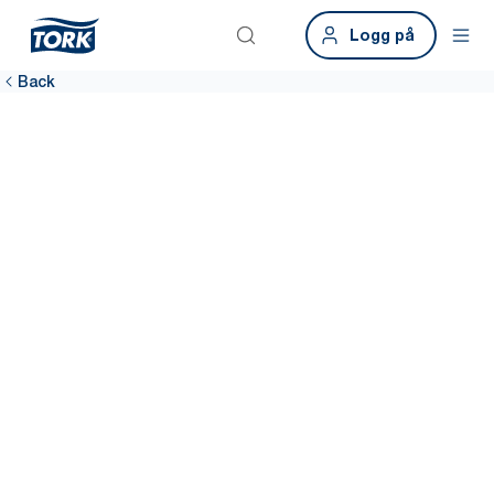
Logg på
Back