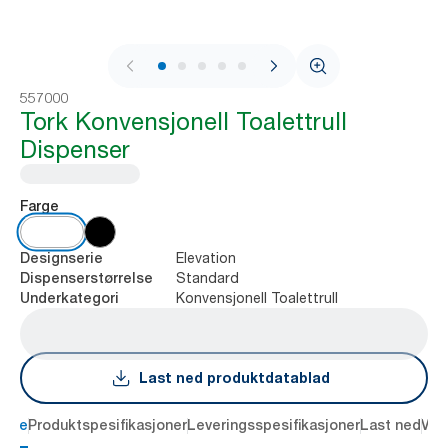
1 / 8
557000
Tork Konvensjonell Toalettrull
Dispenser
Farge
Elevation
Designserie
Standard
Dispenserstørrelse
Konvensjonell Toalettrull
Underkategori
Last ned produktdatablad
else
Produktspesifikasjoner
Leveringsspesifikasjoner
Last ned
Vur