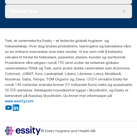
AD-a-Glance
Tork PaperCircle
Om oss
Kontakt oss
Suksesshistorier
Presse og nyheter
kontakt@essity.com
(+47) 22 70 62 00
Essity Norway AS
Tork, et varemerke fra Essity – et ledende globalt hygiene- og
Fredrik Selmers vei 6
helseselskap. Hver dag brukes produktene, løsningene og tjenestene våre
0603 OSLO
av en milliard mennesker over hele verden. Vi har som mål å forbedre
velvære til fordel for forbrukere, pasienter, pleiere, kunder og samfunnet.
Produktene våre selges i rundt 150 land under de ledende globale
varemerkene TENA og Tork, samt andre sterke varemerker som Actimove,
Cutimed, JOBST, Knix, Leukoplast, Libero, Libresse, Lotus, Modibodi,
Nosotras, Saba, Tempo, TOM Organic og Zewa. I 2024 omsatte Essity for
rundt 146 millarder svenske kroner (13 milliarder Euro) netto og sysselsatte
36 000 personer. Selskapets hovedkontor ligger i Stockholm, og Essity er
børsnotert på Nasdaq Stockholm. Du finner mer informasjon på
www.essity.com
© Essity Hygiene and Health AB