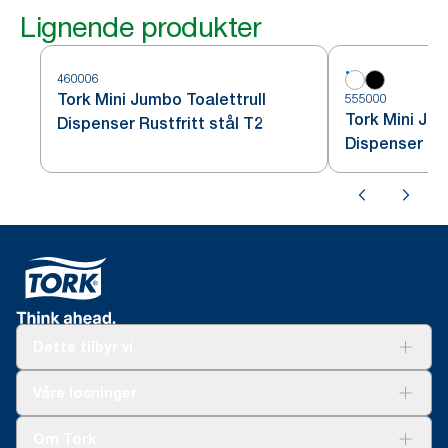
Lignende produkter
460006
Tork Mini Jumbo Toalettrull
555000
Tork Mini Jum
Dispenser Rustfritt stål T2
Dispenser Hv
Dette tilbyr vi
Løsninger
Våre løsninger
Bærekraft
Tork Clean Care
Tork Vision Renhold
Om Tork