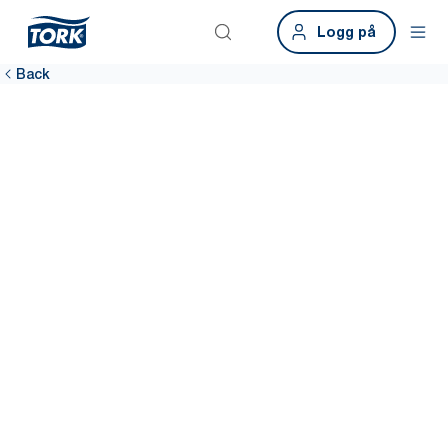
Logg på
Back