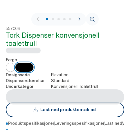
1 / 8
557008
Tork Dispenser konvensjonell
toalettrull
Farge
Elevation
Designserie
Standard
Dispenserstørrelse
Konvensjonell Toalettrull
Underkategori
Last ned produktdatablad
else
Produktspesifikasjoner
Leveringsspesifikasjoner
Last ned
Vur