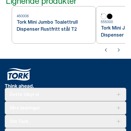
Lignende produkter
460006
Tork Mini Jumbo Toalettrull
555000
Tork Mini Jum
Dispenser Rustfritt stål T2
Dispenser Hv
Dette tilbyr vi
Løsninger
Våre løsninger
Bærekraft
Tork Clean Care
Tork Vision Renhold
Om Tork
AD-a-Glance