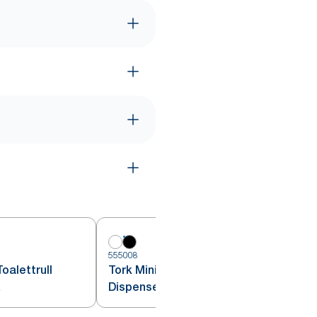
5
555008
oalettrull
Tork Mini Jumbo Toalettrull
2
Dispenser Sort T2