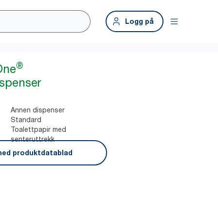
Logg på
®
One
ispenser
Annen dispenser
Standard
Toalettpapir med
senteruttrekk
ned produktdatablad