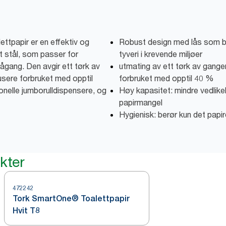
ttpapir er en effektiv og
Robust design med lås som bes
tt stål, som passer for
tyveri i krevende miljøer
gang. Den avgir ett tørk av
utmating av ett tørk av gangen
usere forbruket med opptil
forbruket med opptil 40 %
nelle jumborulldispensere, og
Høy kapasitet: mindre vedlikeh
papirmangel
Hygienisk: berør kun det papir
kter
472242
Tork SmartOne® Toalettpapir
Hvit T8