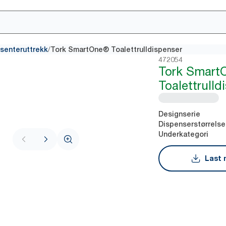
/
 senteruttrekk
Tork SmartOne® Toalettrulldispenser
472054
Tork Smart
Toalettrulld
Designserie
Dispenserstørrelse
Underkategori
Last 