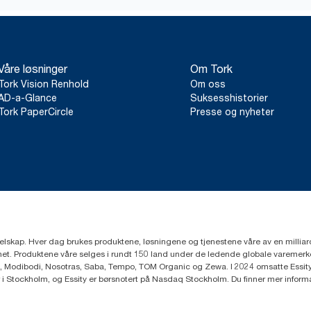
*
Gjelder dispensere som selges og leies ut i Europa (unntatt Fra
ClimatePartner-sertifisert produkt: https://climate-id.com/no/9
**
Representerer utvalget av Tork SmartOne®-refiller i Europa per 
livsløpsvurderinger (LCA) utført av tredjeparter som dekker alle 
Våre løsninger
Om Tork
forbruksdata. Ettersom disse dataene gir et gjennomsnitt per sy
bærekraftsrapportering for spesifikke varer og spesifikt forbruk.
Tork Vision Renhold
Om oss
AD-a-Glance
Suksesshistorier
Tork PaperCircle
Presse og nyheter
eselskap. Hver dag brukes produktene, løsningene og tjenestene våre av en millia
mfunnet. Produktene våre selges i rundt 150 land under de ledende globale varem
, Modibodi, Nosotras, Saba, Tempo, TOM Organic og Zewa. I 2024 omsatte Essity f
r i Stockholm, og Essity er børsnotert på Nasdaq Stockholm. Du finner mer infor