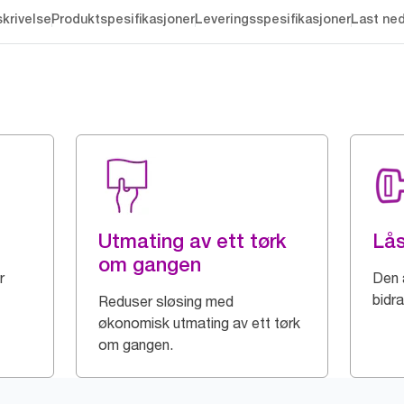
krivelse
Produktspesifikasjoner
Leveringsspesifikasjoner
Last ne
Utmating av ett tørk
Lå
om gangen
r
Den 
bidra
Reduser sløsing med
økonomisk utmating av ett tørk
om gangen.