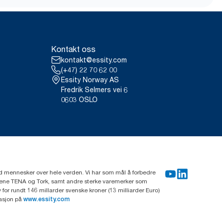
nkrike) fra mai 2023.
VIUDN
brukstilfelle og basert på
refilltyper kombinert med
Kontakt oss
stem, er de ikke ment å brukes i
kontakt@essity.com
(+47) 22 70 62 00
Essity Norway AS
Fredrik Selmers vei 6
0603 OSLO
rd mennesker over hele verden. Vi har som mål å forbedre
erkene TENA og Tork, samt andre sterke varemerker som
or rundt 146 millarder svenske kroner (13 milliarder Euro)
masjon på
www.essity.com