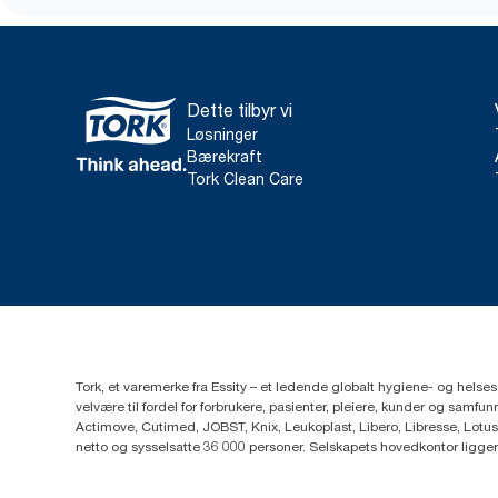
Dette tilbyr vi
Løsninger
Bærekraft
Tork Clean Care
Tork, et varemerke fra Essity – et ledende globalt hygiene- og hels
velvære til fordel for forbrukere, pasienter, pleiere, kunder og sa
Actimove, Cutimed, JOBST, Knix, Leukoplast, Libero, Libresse, Lotus
netto og sysselsatte 36 000 personer. Selskapets hovedkontor ligge