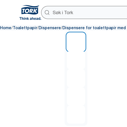
/
/
/
Home
Toalettpapir
Dispensere
Dispensere for toalettpapir med
1 of 5