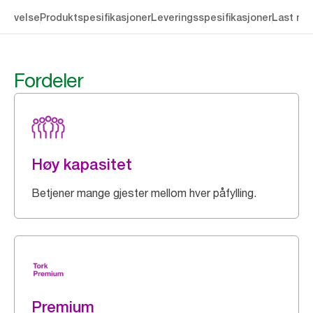
krivelse
Produktspesifikasjoner
Leveringsspesifikasjoner
Last ne
Fordeler
Høy kapasitet
Betjener mange gjester mellom hver påfylling.
Premium