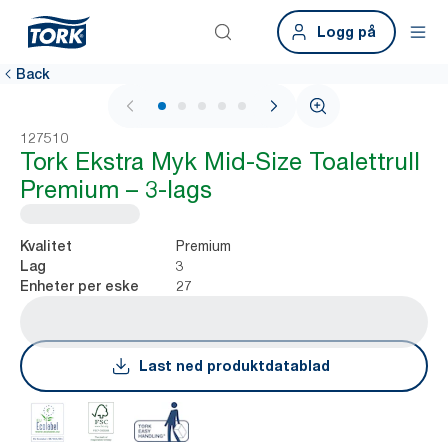
Logg på
Back
1 / 5
127510
Tork Ekstra Myk Mid-Size Toalettrull
Premium – 3-lags
Premium
Kvalitet
3
Lag
27
Enheter per eske
Last ned produktdatablad