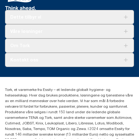
Dette tilbyr vi
Løsninger
Våre løsninger
Bærekraft
Tork Clean Care
Tork Vision Renhold
Om Tork
AD-a-Glance
Tork PaperCircle
Om oss
Kontakt oss
Suksesshistorier
Presse og nyheter
kontakt@essity.com
(+47) 22 70 62 00
Essity Norway AS
Tork, et varemerke fra Essity – et ledende globalt hygiene- og
Fredrik Selmers vei 6
helseselskap. Hver dag brukes produktene, løsningene og tjenestene våre
0603 OSLO
av en milliard mennesker over hele verden. Vi har som mål å forbedre
velvære til fordel for forbrukere, pasienter, pleiere, kunder og samfunnet.
Produktene våre selges i rundt 150 land under de ledende globale
varemerkene TENA og Tork, samt andre sterke varemerker som Actimove,
Cutimed, JOBST, Knix, Leukoplast, Libero, Libresse, Lotus, Modibodi,
Nosotras, Saba, Tempo, TOM Organic og Zewa. I 2024 omsatte Essity for
rundt 146 millarder svenske kroner (13 milliarder Euro) netto og sysselsatte