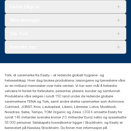
Dette tilbyr vi
Løsninger
Våre løsninger
Bærekraft
Tork Clean Care
Tork Vision Renhold
Om Tork
AD-a-Glance
Tork PaperCircle
Om oss
Kontakt oss
Suksesshistorier
Presse og nyheter
kontakt@essity.com
(+47) 22 70 62 00
Essity Norway AS
Tork, et varemerke fra Essity – et ledende globalt hygiene- og
Fredrik Selmers vei 6
helseselskap. Hver dag brukes produktene, løsningene og tjenestene våre
0603 OSLO
av en milliard mennesker over hele verden. Vi har som mål å forbedre
velvære til fordel for forbrukere, pasienter, pleiere, kunder og samfunnet.
Produktene våre selges i rundt 150 land under de ledende globale
varemerkene TENA og Tork, samt andre sterke varemerker som Actimove,
Cutimed, JOBST, Knix, Leukoplast, Libero, Libresse, Lotus, Modibodi,
Nosotras, Saba, Tempo, TOM Organic og Zewa. I 2024 omsatte Essity for
rundt 146 millarder svenske kroner (13 milliarder Euro) netto og sysselsatte
36 000 personer. Selskapets hovedkontor ligger i Stockholm, og Essity er
børsnotert på Nasdaq Stockholm. Du finner mer informasjon på