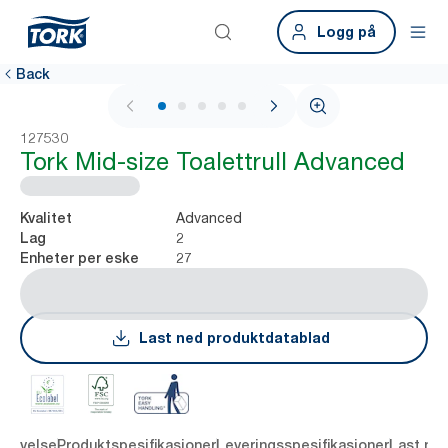
Logg på
Back
1 / 5
127530
Tork Mid-size Toalettrull Advanced
Advanced
Kvalitet
2
Lag
27
Enheter per eske
Last ned produktdatablad
krivelse
Produktspesifikasjoner
Leveringsspesifikasjoner
Last ne