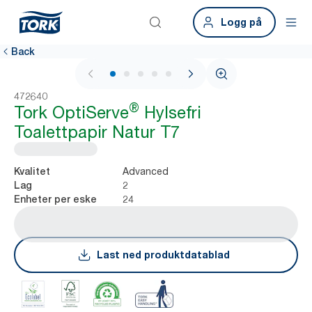
Logg på
Back
1 / 6
472640
®
Tork OptiServe
Hylsefri
Toalettpapir Natur T7
Advanced
Kvalitet
2
Lag
24
Enheter per eske
Last ned produktdatablad