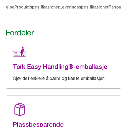
rivelse
Produktspesifikasjoner
Leveringsspesifikasjoner
Resourc
Fordeler
Tork Easy Handling®-emballasje
Gjør det enklere å bære og kaste emballasjen
Plassbesparende