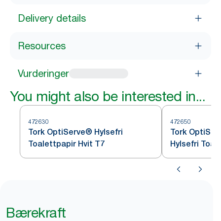
Delivery details
Resources
Vurderinger
You might also be interested in...
472630
472650
Tork OptiServe® Hylsefri
Tork OptiSer
Toalettpapir Hvit T7
Hylsefri Toal
Bærekraft