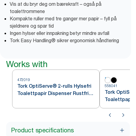
Vis at du bryr deg om bærekraft – også på
toalettrommene
Kompakte ruller med tre ganger mer papir – fyll på
sjeldnere og spar tid
Ingen hylser eller innpakning betyr mindre avfall
Tork Easy Handling® sikrer ergonomisk håndtering
Works with
472019
Tork OptiServe® 2-rulls Hylsefri
558041
Tork OptiServ
Toalettpapir Dispenser Rustfritt
Toalettpapir 
stål T7
Product specifications