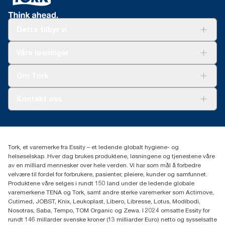
mai 2023. ClimatePartner-sertifisert produkt: https://climate-
id.com/no/9VIUDN
**
Dette tilbyr vi
Representerer utvalget av Tork OptiServe®-refiller i Europa per
brukstilfelle og basert på livsløpsvurderinger (LCA) utført av
tredjeparter som dekker alle refilltyper kombinert med
Løsninger
Våre løsninger
forbruksdata. Ettersom disse dataene gir et gjennomsnitt per
Bærekraft
system, er de ikke ment å brukes i bærekraftsrapportering for
Tork Clean Care
Tork Vision Renhold
spesifikke varer og spesifikt forbruk.
Om Tork
AD-a-Glance
Tork PaperCircle
Om oss
Kontakt oss
Suksesshistorier
Presse og nyheter
kontakt@essity.com
(+47) 22 70 62 00
Essity Norway AS
Tork, et varemerke fra Essity – et ledende globalt hygiene- og
Fredrik Selmers vei 6
helseselskap. Hver dag brukes produktene, løsningene og tjenestene våre
0603 OSLO
av en milliard mennesker over hele verden. Vi har som mål å forbedre
velvære til fordel for forbrukere, pasienter, pleiere, kunder og samfunnet.
Produktene våre selges i rundt 150 land under de ledende globale
varemerkene TENA og Tork, samt andre sterke varemerker som Actimove,
Cutimed, JOBST, Knix, Leukoplast, Libero, Libresse, Lotus, Modibodi,
Nosotras, Saba, Tempo, TOM Organic og Zewa. I 2024 omsatte Essity for
rundt 146 millarder svenske kroner (13 milliarder Euro) netto og sysselsatte