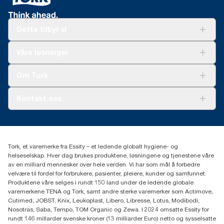
mai 2023. ClimatePartner-sertifisert produkt: https://climate-
id.com/no/9VIUDN
**
Dette tilbyr vi
Representerer utvalget av Tork OptiServe®-refiller i Europa per
brukstilfelle og basert på livsløpsvurderinger (LCA) utført av
tredjeparter som dekker alle refilltyper kombinert med
Løsninger
Våre løsninger
forbruksdata. Ettersom disse dataene gir et gjennomsnitt per
Bærekraft
system, er de ikke ment å brukes i bærekraftsrapportering for
Tork Clean Care
Tork Vision Renhold
spesifikke varer og spesifikt forbruk.
Om Tork
AD-a-Glance
Tork PaperCircle
Om oss
Kontakt oss
Suksesshistorier
Presse og nyheter
kontakt@essity.com
(+47) 22 70 62 00
Essity Norway AS
Tork, et varemerke fra Essity – et ledende globalt hygiene- og
Fredrik Selmers vei 6
helseselskap. Hver dag brukes produktene, løsningene og tjenestene våre
0603 OSLO
av en milliard mennesker over hele verden. Vi har som mål å forbedre
velvære til fordel for forbrukere, pasienter, pleiere, kunder og samfunnet.
Produktene våre selges i rundt 150 land under de ledende globale
varemerkene TENA og Tork, samt andre sterke varemerker som Actimove,
Cutimed, JOBST, Knix, Leukoplast, Libero, Libresse, Lotus, Modibodi,
Nosotras, Saba, Tempo, TOM Organic og Zewa. I 2024 omsatte Essity for
rundt 146 millarder svenske kroner (13 milliarder Euro) netto og sysselsatte