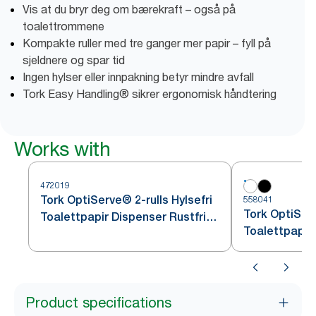
Vis at du bryr deg om bærekraft – også på
toalettrommene
Kompakte ruller med tre ganger mer papir – fyll på
sjeldnere og spar tid
Ingen hylser eller innpakning betyr mindre avfall
Tork Easy Handling® sikrer ergonomisk håndtering
Works with
472019
Tork OptiServe® 2-rulls Hylsefri
558041
Tork OptiServ
Toalettpapir Dispenser Rustfritt
Toalettpapir 
stål T7
Product specifications