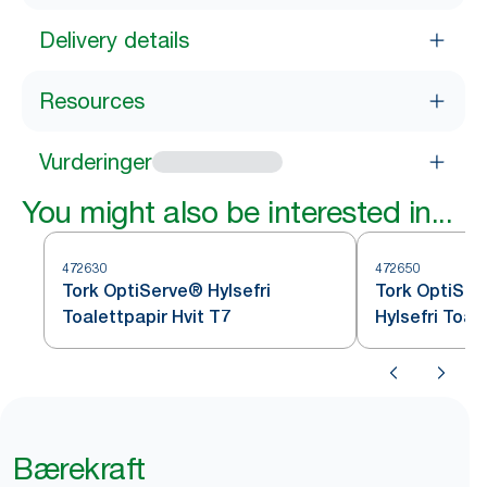
Delivery details
Resources
Vurderinger
You might also be interested in...
472630
472650
Tork OptiServe® Hylsefri
Tork OptiSer
Toalettpapir Hvit T7
Hylsefri Toal
Bærekraft