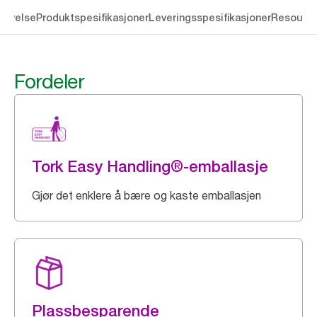
rivelse
Produktspesifikasjoner
Leveringsspesifikasjoner
Resourc
Fordeler
Tork Easy Handling®-emballasje
Gjør det enklere å bære og kaste emballasjen
Plassbesparende