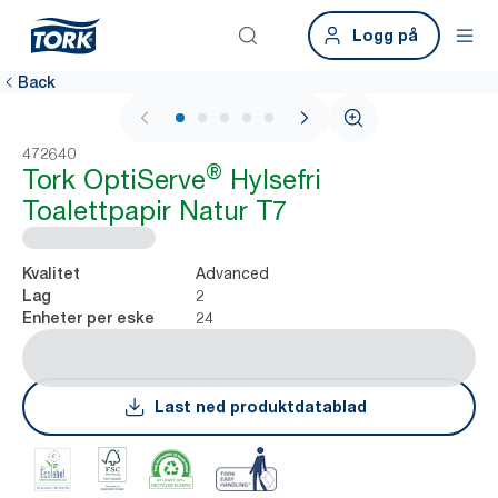
Logg på
Back
1 / 6
472640
®
Tork OptiServe
Hylsefri
Toalettpapir Natur T7
Advanced
Kvalitet
2
Lag
24
Enheter per eske
Last ned produktdatablad