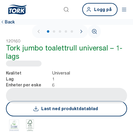
Logg på
Back
1 / 5
120160
Tork jumbo toalettrull universal – 1-
lags
Universal
Kvalitet
1
Lag
6
Enheter per eske
Last ned produktdatablad