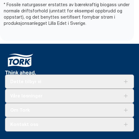
* Fossile naturgasser erstattes av bærekraftig biogass under
normale driftsforhold (unntatt for eksempel oppbrudd og
oppstart), og det benyttes sertifisert fornybar strøm i
produksjonsanlegget Lilla Edet i Sverige.
Dette tilbyr vi
Løsninger
Våre løsninger
Bærekraft
Tork Clean Care
Tork Vision Renhold
Om Tork
AD-a-Glance
Tork PaperCircle
Om oss
Kontakt oss
Suksesshistorier
Presse og nyheter
kontakt@essity.com