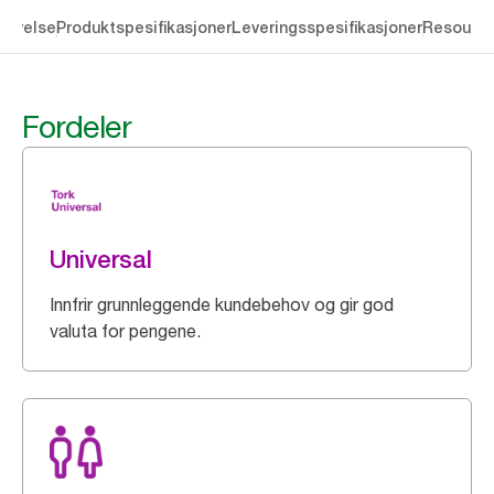
rivelse
Produktspesifikasjoner
Leveringsspesifikasjoner
Resourc
Fordeler
Universal
Innfrir grunnleggende kundebehov og gir god
valuta for pengene.