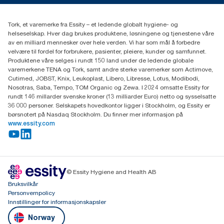
(+47) 22 70 62 00
Essity Norway AS
Tork, et varemerke fra Essity – et ledende globalt hygiene- og
Fredrik Selmers vei 6
helseselskap. Hver dag brukes produktene, løsningene og tjenestene våre
0603 OSLO
av en milliard mennesker over hele verden. Vi har som mål å forbedre
velvære til fordel for forbrukere, pasienter, pleiere, kunder og samfunnet.
Produktene våre selges i rundt 150 land under de ledende globale
varemerkene TENA og Tork, samt andre sterke varemerker som Actimove,
Cutimed, JOBST, Knix, Leukoplast, Libero, Libresse, Lotus, Modibodi,
Nosotras, Saba, Tempo, TOM Organic og Zewa. I 2024 omsatte Essity for
rundt 146 millarder svenske kroner (13 milliarder Euro) netto og sysselsatte
36 000 personer. Selskapets hovedkontor ligger i Stockholm, og Essity er
børsnotert på Nasdaq Stockholm. Du finner mer informasjon på
www.essity.com
© Essity Hygiene and Health AB
Bruksvilkår
Personvernpolicy
Innstillinger for informasjonskapsler
Norway