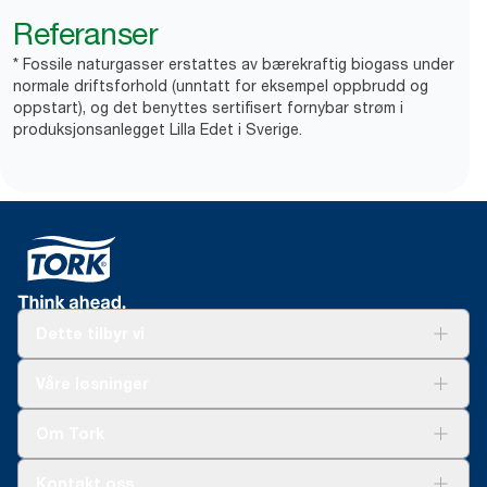
Referanser
* Fossile naturgasser erstattes av bærekraftig biogass under
normale driftsforhold (unntatt for eksempel oppbrudd og
oppstart), og det benyttes sertifisert fornybar strøm i
produksjonsanlegget Lilla Edet i Sverige.
Dette tilbyr vi
Løsninger
Våre løsninger
Bærekraft
Tork Clean Care
Tork Vision Renhold
Om Tork
AD-a-Glance
Tork PaperCircle
Om oss
Kontakt oss