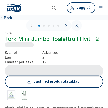
Logg på
Back
1 / 6
120280
Tork Mini Jumbo Toalettrull Hvit T2
Advanced
Kvalitet
2
Lag
12
Enheter per eske
Last ned produktdatablad
rivelse
Produktspesifikasjoner
Leveringsspesifikasjoner
Resourc