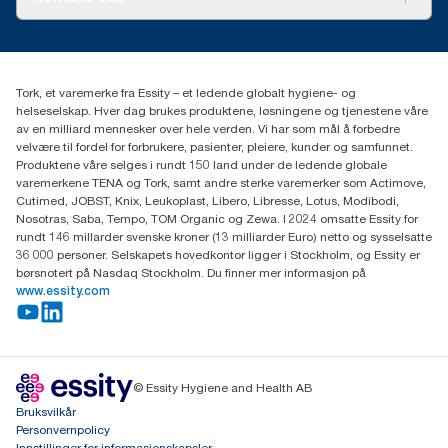
Suksesshistorier
Presse og nyheter
kontakt@essity.com
(+47) 22 70 62 00
Essity Norway AS
Tork, et varemerke fra Essity – et ledende globalt hygiene- og
Fredrik Selmers vei 6
helseselskap. Hver dag brukes produktene, løsningene og tjenestene våre
0603 OSLO
av en milliard mennesker over hele verden. Vi har som mål å forbedre
velvære til fordel for forbrukere, pasienter, pleiere, kunder og samfunnet.
Produktene våre selges i rundt 150 land under de ledende globale
varemerkene TENA og Tork, samt andre sterke varemerker som Actimove,
Cutimed, JOBST, Knix, Leukoplast, Libero, Libresse, Lotus, Modibodi,
Nosotras, Saba, Tempo, TOM Organic og Zewa. I 2024 omsatte Essity for
rundt 146 millarder svenske kroner (13 milliarder Euro) netto og sysselsatte
36 000 personer. Selskapets hovedkontor ligger i Stockholm, og Essity er
børsnotert på Nasdaq Stockholm. Du finner mer informasjon på
www.essity.com
© Essity Hygiene and Health AB
Bruksvilkår
Personvernpolicy
Innstillinger for informasjonskapsler