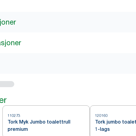
joner
asjoner
er
110273
120160
Tork Myk Jumbo toalettrull
Tork jumbo toalett
premium
1-lags