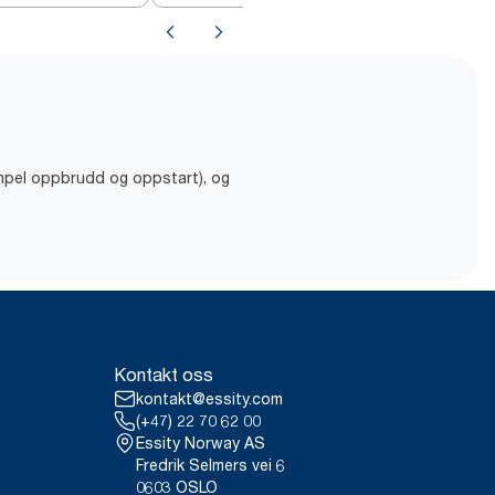
empel oppbrudd og oppstart), og
Kontakt oss
kontakt@essity.com
(+47) 22 70 62 00
Essity Norway AS
Fredrik Selmers vei 6
0603 OSLO