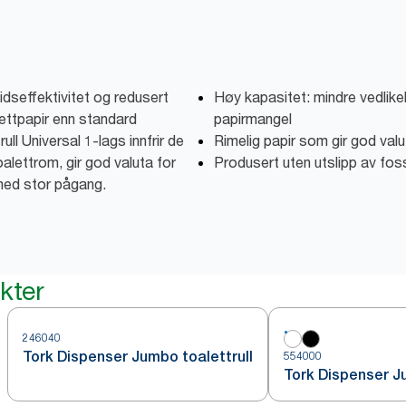
dseffektivitet og redusert
Høy kapasitet: mindre vedlikeh
lettpapir enn standard
papirmangel
ull Universal 1-lags innfrir de
Rimelig papir som gir god val
alettrom, gir god valuta for
Produsert uten utslipp av fos
med stor pågang.
kter
246040
Tork Dispenser Jumbo toalettrull
554000
Tork Dispenser Ju