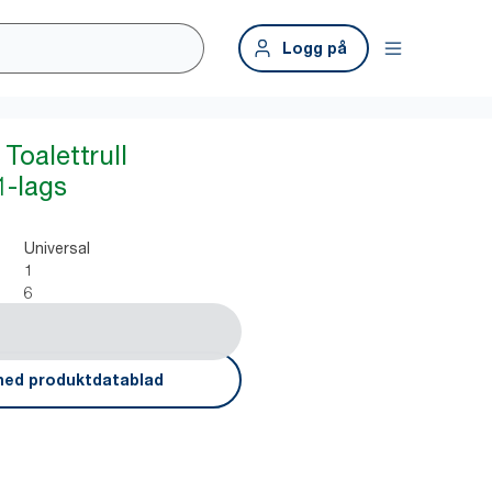
Logg på
Toalettrull
1-lags
Universal
1
6
ned produktdatablad