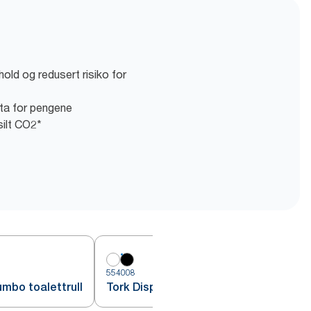
old og redusert risiko for
uta for pengene
silt CO2*
554008
mbo toalettrull
Tork Dispenser Jumbo toalettrull