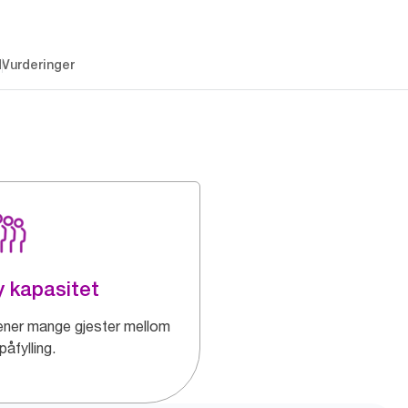
d
Vurderinger
 kapasitet
ener mange gjester mellom
påfylling.