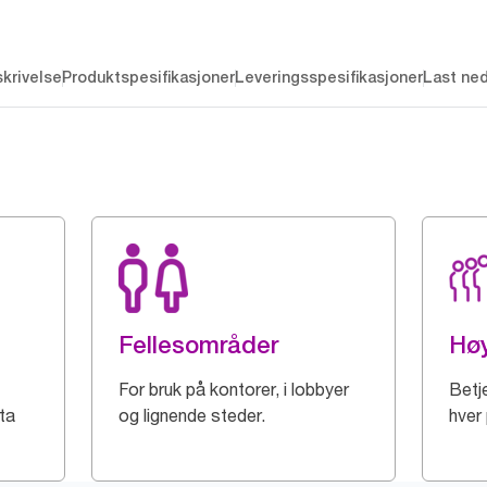
krivelse
Produktspesifikasjoner
Leveringsspesifikasjoner
Last ne
Fellesområder
Høy
For bruk på kontorer, i lobbyer
Betj
ta
og lignende steder.
hver 