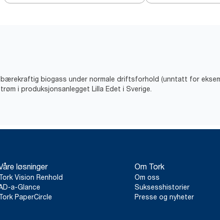
v bærekraftig biogass under normale driftsforhold (unntatt for eks
trøm i produksjonsanlegget Lilla Edet i Sverige.
Våre løsninger
Om Tork
Tork Vision Renhold
Om oss
AD-a-Glance
Suksesshistorier
Tork PaperCircle
Presse og nyheter