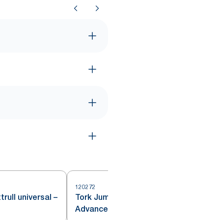
120272
rull universal –
Tork Jumbo Toalettrull
Advanced