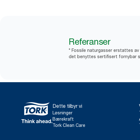
Referanser
* Fossile naturgasser erstattes a
det benyttes sertifisert fornybar s
Dette tilbyr vi
Løsninger
Bærekraft
Tork Clean Care