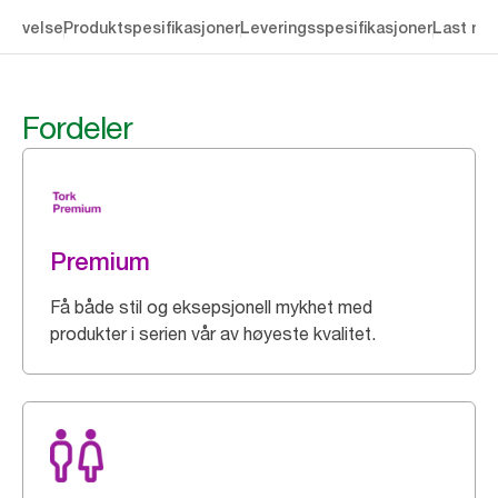
krivelse
Produktspesifikasjoner
Leveringsspesifikasjoner
Last ne
Fordeler
Premium
Få både stil og eksepsjonell mykhet med
produkter i serien vår av høyeste kvalitet.