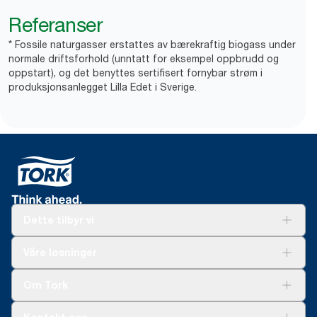
Referanser
* Fossile naturgasser erstattes av bærekraftig biogass under
normale driftsforhold (unntatt for eksempel oppbrudd og
oppstart), og det benyttes sertifisert fornybar strøm i
produksjonsanlegget Lilla Edet i Sverige.
Dette tilbyr vi
Løsninger
Våre løsninger
Bærekraft
Tork Clean Care
Tork Vision Renhold
Om Tork
AD-a-Glance
Tork PaperCircle
Om oss