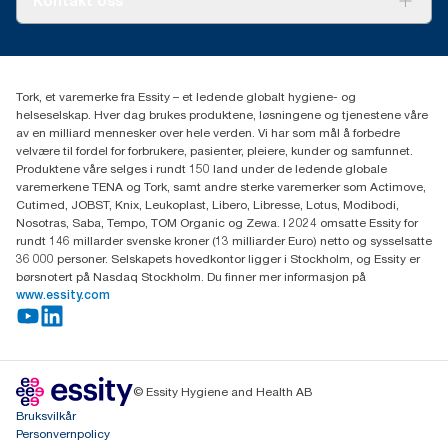
Kontakt oss
Suksesshistorier
Presse og nyheter
kontakt@essity.com
(+47) 22 70 62 00
Essity Norway AS
Tork, et varemerke fra Essity – et ledende globalt hygiene- og
Fredrik Selmers vei 6
helseselskap. Hver dag brukes produktene, løsningene og tjenestene våre
0603 OSLO
av en milliard mennesker over hele verden. Vi har som mål å forbedre
velvære til fordel for forbrukere, pasienter, pleiere, kunder og samfunnet.
Produktene våre selges i rundt 150 land under de ledende globale
varemerkene TENA og Tork, samt andre sterke varemerker som Actimove,
Cutimed, JOBST, Knix, Leukoplast, Libero, Libresse, Lotus, Modibodi,
Nosotras, Saba, Tempo, TOM Organic og Zewa. I 2024 omsatte Essity for
rundt 146 millarder svenske kroner (13 milliarder Euro) netto og sysselsatte
36 000 personer. Selskapets hovedkontor ligger i Stockholm, og Essity er
børsnotert på Nasdaq Stockholm. Du finner mer informasjon på
www.essity.com
© Essity Hygiene and Health AB
Bruksvilkår
Personvernpolicy