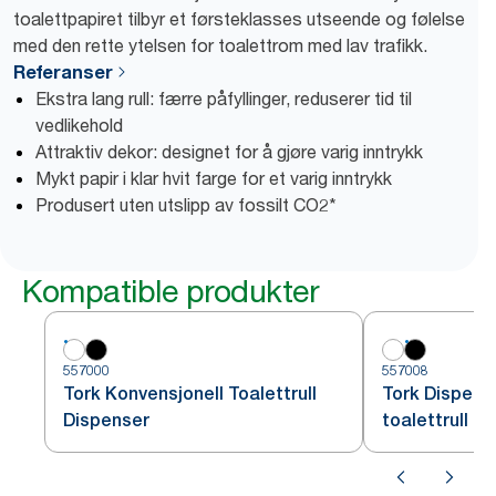
toalettpapiret tilbyr et førsteklasses utseende og følelse
med den rette ytelsen for toalettrom med lav trafikk.
Referanser
Ekstra lang rull: færre påfyllinger, reduserer tid til
vedlikehold
Attraktiv dekor: designet for å gjøre varig inntrykk
Mykt papir i klar hvit farge for et varig inntrykk
Produsert uten utslipp av fossilt CO2*
Kompatible produkter
557000
557008
Tork Konvensjonell Toalettrull
Tork Dispens
Dispenser
toalettrull