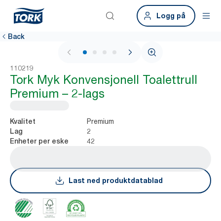
Logg på
Back
1 / 4
110219
Tork Myk Konvensjonell Toalettrull
Premium – 2-lags
Premium
Kvalitet
2
Lag
42
Enheter per eske
Last ned produktdatablad