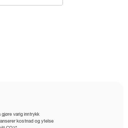
 gjøre varig inntrykk
lanserer kostnad og ytelse
silt CO2*