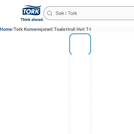
/
Home
Tork Konvensjonell Toalettrull Hvit T4
1 of 6