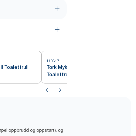
110317
1
l Toalettrull
Tork Myk Konvensjonell
Toalettrull Hvit T4
empel oppbrudd og oppstart), og