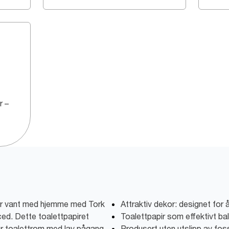
r –
er vant med hjemme med Tork
Attraktiv dekor: designet for å
ced. Dette toalettpapiret
Toalettpapir som effektivt ba
or toalettrom med lav pågang.
Produsert uten utslipp av fos