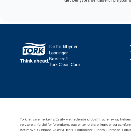
det benyttes sertifisert fornybar s
Dette tilbyr vi
Løsninger
Bærekraft
Tork Clean Care
Tork, et varemerke fra Essity – et ledende globalt hygiene- og hels
velvære til fordel for forbrukere, pasienter, pleiere, kunder og sa
Actimove, Cutimed, JOBST, Knix, Leukoplast, Libero, Libresse, Lotus