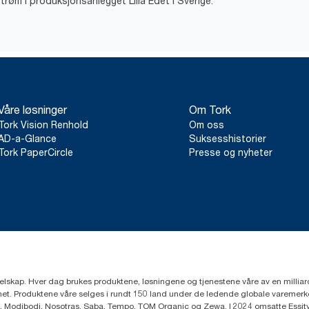
trøm i produksjonsanlegget Lilla Edet i Sverige.
Våre løsninger
Om Tork
Tork Vision Renhold
Om oss
AD-a-Glance
Suksesshistorier
Tork PaperCircle
Presse og nyheter
eselskap. Hver dag brukes produktene, løsningene og tjenestene våre av en millia
mfunnet. Produktene våre selges i rundt 150 land under de ledende globale varem
, Modibodi, Nosotras, Saba, Tempo, TOM Organic og Zewa. I 2024 omsatte Essity f