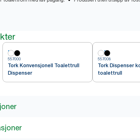
kter
557000
557008
Tork Konvensjonell Toalettrull
Tork Dispenser k
Dispenser
toalettrull
joner
asjoner