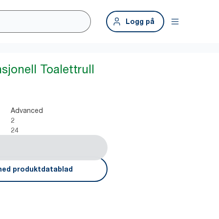
Logg på
jonell Toalettrull
Advanced
2
24
ned produktdatablad