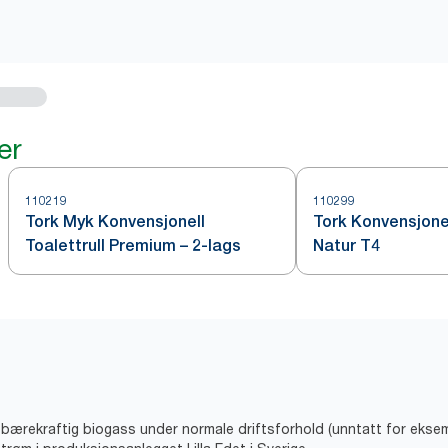
er
110219
110299
Tork Myk Konvensjonell
Tork Konvensjonel
Toalettrull Premium – 2-lags
Natur T4
v bærekraftig biogass under normale driftsforhold (unntatt for eks