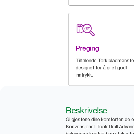
Preging
Tiltalende Tork bladmønste
designet for å gi et godt
inntrykk.
Beskrivelse
Gi gjestene dine komforten de 
Konvensjonell Toalettrull Advan
balanserer kostnad og ytelse f