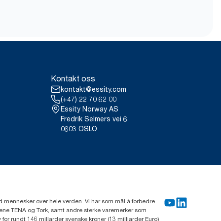
Kontakt oss
kontakt@essity.com
(+47) 22 70 62 00
Essity Norway AS
Fredrik Selmers vei 6
0603 OSLO
rd mennesker over hele verden. Vi har som mål å forbedre
erkene TENA og Tork, samt andre sterke varemerker som
or rundt 146 millarder svenske kroner (13 milliarder Euro)