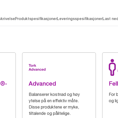
krivelse
Produktspesifikasjoner
Leveringsspesifikasjoner
Last ne
g®-
Advanced
Fel
Balanserer kostnad og høy
For b
ytelse på en effektiv måte.
og l
Disse produktene er myke,
tiltalende og pålitelige.