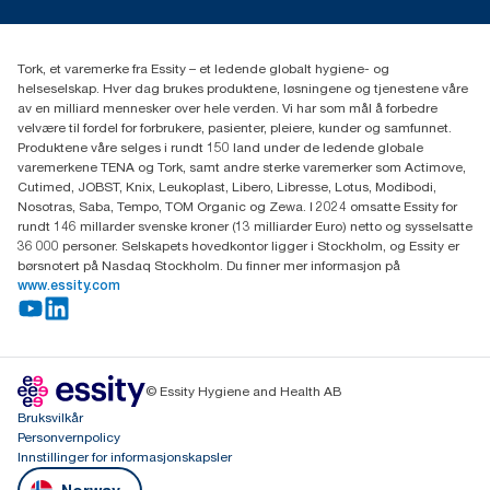
Presse og nyheter
kontakt@essity.com
(+47) 22 70 62 00
Essity Norway AS
Tork, et varemerke fra Essity – et ledende globalt hygiene- og
Fredrik Selmers vei 6
helseselskap. Hver dag brukes produktene, løsningene og tjenestene våre
0603 OSLO
av en milliard mennesker over hele verden. Vi har som mål å forbedre
velvære til fordel for forbrukere, pasienter, pleiere, kunder og samfunnet.
Produktene våre selges i rundt 150 land under de ledende globale
varemerkene TENA og Tork, samt andre sterke varemerker som Actimove,
Cutimed, JOBST, Knix, Leukoplast, Libero, Libresse, Lotus, Modibodi,
Nosotras, Saba, Tempo, TOM Organic og Zewa. I 2024 omsatte Essity for
rundt 146 millarder svenske kroner (13 milliarder Euro) netto og sysselsatte
36 000 personer. Selskapets hovedkontor ligger i Stockholm, og Essity er
børsnotert på Nasdaq Stockholm. Du finner mer informasjon på
www.essity.com
© Essity Hygiene and Health AB
Bruksvilkår
Personvernpolicy
Innstillinger for informasjonskapsler