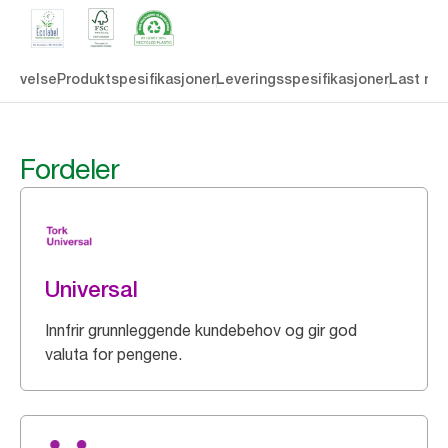
krivelse
Produktspesifikasjoner
Leveringsspesifikasjoner
Last ne
Fordeler
Universal
Innfrir grunnleggende kundebehov og gir god
valuta for pengene.