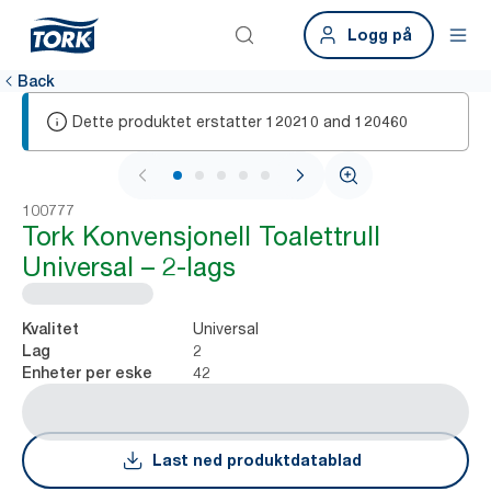
Logg på
Back
Dette produktet erstatter
and
120210
120460
1 / 6
100777
Tork Konvensjonell Toalettrull
Universal – 2-lags
Universal
Kvalitet
2
Lag
42
Enheter per eske
Last ned produktdatablad