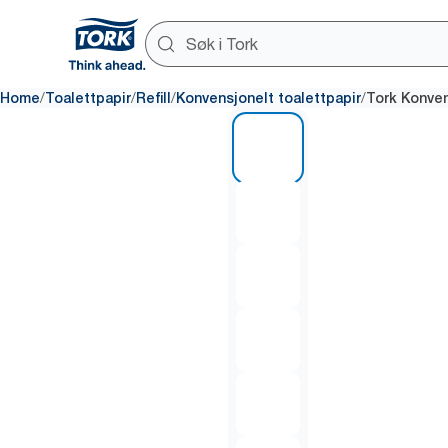
/
/
/
/
Home
Toalettpapir
Refill
Konvensjonelt toalettpapir
Tork Konven
1 of 6