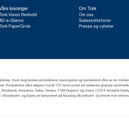
Våre løsninger
Om Tork
Tork Vision Renhold
Om oss
AD-a-Glance
Suksesshistorier
Tork PaperCircle
Presse og nyheter
eselskap. Hver dag brukes produktene, løsningene og tjenestene våre av en millia
mfunnet. Produktene våre selges i rundt 150 land under de ledende globale varem
, Modibodi, Nosotras, Saba, Tempo, TOM Organic og Zewa. I 2024 omsatte Essity f
r i Stockholm, og Essity er børsnotert på Nasdaq Stockholm. Du finner mer infor