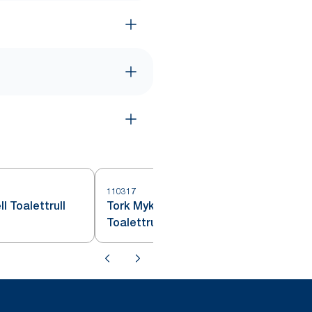
110317
1
l Toalettrull
Tork Myk Konvensjonell
Toalettrull Hvit T4