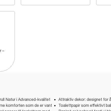
r –
ull Natur i Advanced-kvalitet
Attraktiv dekor: designet for å
mme komforten som de er vant
Toalettpapir som effektivt ba