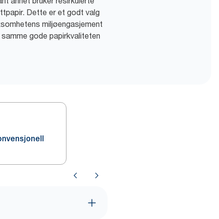
lant annet bruker resirkulerte
ttpapir. Dette er et godt valg
irksomhetens miljøengasjement
n samme gode papirkvaliteten
onvensjonell