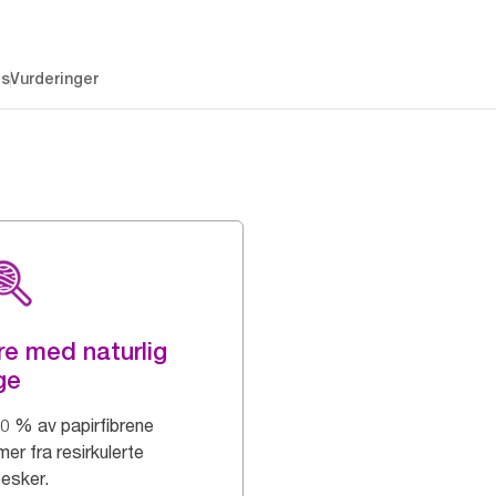
es
Vurderinger
re med naturlig
ge
0 % av papirfibrene
er fra resirkulerte
esker.