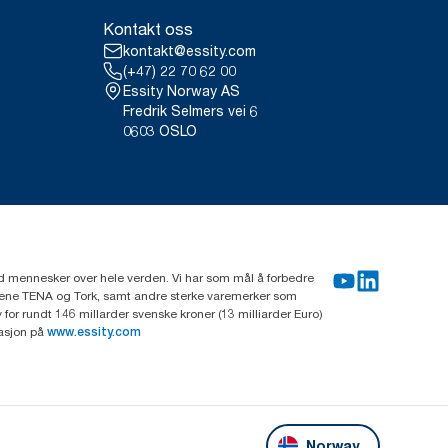
Kontakt oss
kontakt@essity.com
(+47) 22 70 62 00
Essity Norway AS
Fredrik Selmers vei 6
0603 OSLO
rd mennesker over hele verden. Vi har som mål å forbedre
erkene TENA og Tork, samt andre sterke varemerker som
or rundt 146 millarder svenske kroner (13 milliarder Euro)
masjon på
www.essity.com
Norway