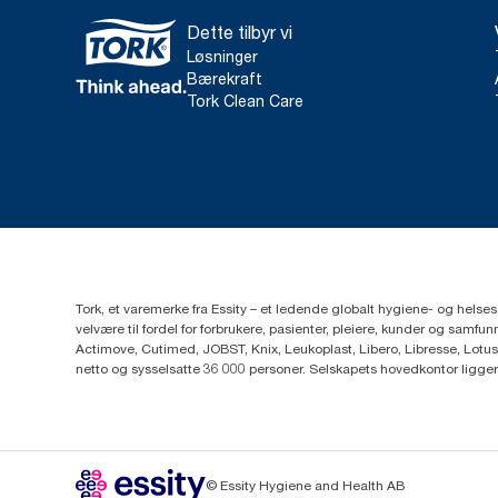
Dette tilbyr vi
Løsninger
Bærekraft
Tork Clean Care
Tork, et varemerke fra Essity – et ledende globalt hygiene- og hels
velvære til fordel for forbrukere, pasienter, pleiere, kunder og sa
Actimove, Cutimed, JOBST, Knix, Leukoplast, Libero, Libresse, Lotus
netto og sysselsatte 36 000 personer. Selskapets hovedkontor ligge
© Essity Hygiene and Health AB