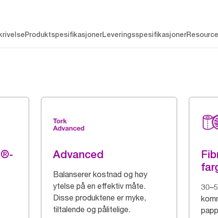
rivelse
Produktspesifikasjoner
Leveringsspesifikasjoner
Resourc
g®-
Advanced
Fib
far
Balanserer kostnad og høy
ytelse på en effektiv måte.
30–5
Disse produktene er myke,
komm
tiltalende og pålitelige.
papp