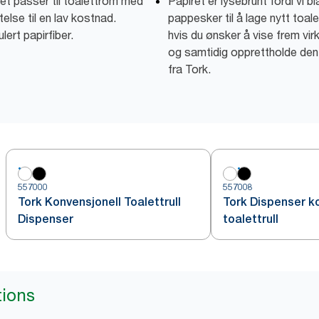
et passer til toalettrom med
Papiret er lysebrunt fordi vi b
else til en lav kostnad.
pappesker til å lage nytt toale
lert papirfiber.
hvis du ønsker å vise frem v
og samtidig opprettholde de
fra Tork.
557000
557008
Tork Konvensjonell Toalettrull
Tork Dispenser k
Dispenser
toalettrull
tions