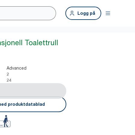
Logg på
jonell Toalettrull
Advanced
2
24
ned produktdatablad