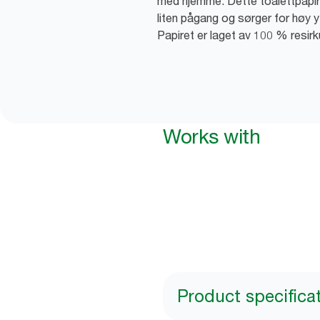
med hjemme. Dette toalettpapir
liten pågang og sørger for høy yt
Papiret er laget av 100 % resirku
Works with
Product specifica