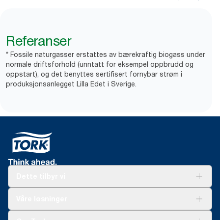
Referanser
* Fossile naturgasser erstattes av bærekraftig biogass under
normale driftsforhold (unntatt for eksempel oppbrudd og
oppstart), og det benyttes sertifisert fornybar strøm i
produksjonsanlegget Lilla Edet i Sverige.
Dette tilbyr vi
Løsninger
Våre løsninger
Bærekraft
Tork Clean Care
Tork Vision Renhold