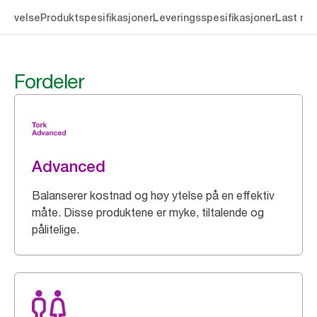
krivelse
Produktspesifikasjoner
Leveringsspesifikasjoner
Last ne
Fordeler
Advanced
Balanserer kostnad og høy ytelse på en effektiv
måte. Disse produktene er myke, tiltalende og
pålitelige.