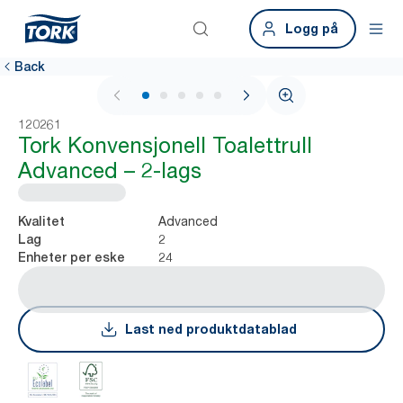
Logg på
Back
1 / 5
120261
Tork Konvensjonell Toalettrull
Advanced – 2-lags
Advanced
Kvalitet
2
Lag
24
Enheter per eske
Last ned produktdatablad