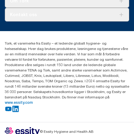
Om Tork
AD-a-Glance
Tork PaperCircle
Om oss
Kontakt oss
Suksesshistorier
Presse og nyheter
kontakt@essity.com
(+47) 22 70 62 00
Essity Norway AS
Tork, et varemerke fra Essity – et ledende globalt hygiene- og
Fredrik Selmers vei 6
helseselskap. Hver dag brukes produktene, løsningene og tjenestene våre
0603 OSLO
av en milliard mennesker over hele verden. Vi har som mål å forbedre
velvære til fordel for forbrukere, pasienter, pleiere, kunder og samfunnet.
Produktene våre selges i rundt 150 land under de ledende globale
varemerkene TENA og Tork, samt andre sterke varemerker som Actimove,
Cutimed, JOBST, Knix, Leukoplast, Libero, Libresse, Lotus, Modibodi,
Nosotras, Saba, Tempo, TOM Organic og Zewa. I 2024 omsatte Essity for
rundt 146 millarder svenske kroner (13 milliarder Euro) netto og sysselsatte
36 000 personer. Selskapets hovedkontor ligger i Stockholm, og Essity er
børsnotert på Nasdaq Stockholm. Du finner mer informasjon på
www.essity.com
© Essity Hygiene and Health AB