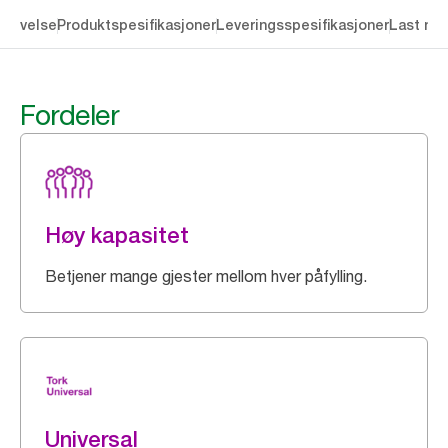
krivelse
Produktspesifikasjoner
Leveringsspesifikasjoner
Last ne
Fordeler
Høy kapasitet
Betjener mange gjester mellom hver påfylling.
Universal