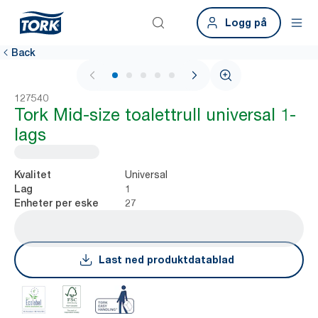
Logg på
Back
1 / 5
127540
Tork Mid-size toalettrull universal 1-
lags
Universal
Kvalitet
1
Lag
27
Enheter per eske
Last ned produktdatablad