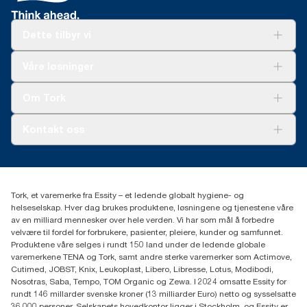
Dette tilbyr vi
Løsninger
Våre løsninger
Bærekraft
Tork Clean Care
Tork Vision Renhold
Om Tork
AD-a-Glance
Tork PaperCircle
Om oss
Kontakt oss
Suksesshistorier
Presse og nyheter
kontakt@essity.com
(+47) 22 70 62 00
Essity Norway AS
Tork, et varemerke fra Essity – et ledende globalt hygiene- og
Fredrik Selmers vei 6
helseselskap. Hver dag brukes produktene, løsningene og tjenestene våre
0603 OSLO
av en milliard mennesker over hele verden. Vi har som mål å forbedre
velvære til fordel for forbrukere, pasienter, pleiere, kunder og samfunnet.
Produktene våre selges i rundt 150 land under de ledende globale
varemerkene TENA og Tork, samt andre sterke varemerker som Actimove,
Cutimed, JOBST, Knix, Leukoplast, Libero, Libresse, Lotus, Modibodi,
Nosotras, Saba, Tempo, TOM Organic og Zewa. I 2024 omsatte Essity for
rundt 146 millarder svenske kroner (13 milliarder Euro) netto og sysselsatte
36 000 personer. Selskapets hovedkontor ligger i Stockholm, og Essity er