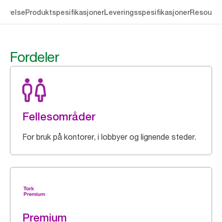
rivelse
Produktspesifikasjoner
Leveringsspesifikasjoner
Resourc
Fordeler
Fellesområder
For bruk på kontorer, i lobbyer og lignende steder.
Premium