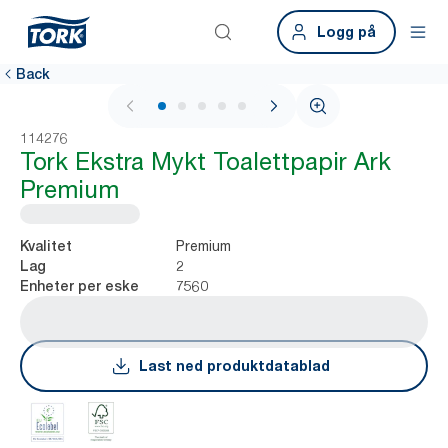
Logg på
Back
1 / 5
114276
Tork Ekstra Mykt Toalettpapir Ark
Premium
Premium
Kvalitet
2
Lag
7560
Enheter per eske
Last ned produktdatablad