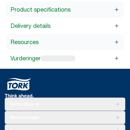
Product specifications
Delivery details
Resources
Vurderinger
Dette tilbyr vi
Løsninger
Våre løsninger
Bærekraft
Tork Clean Care
Tork Vision Renhold