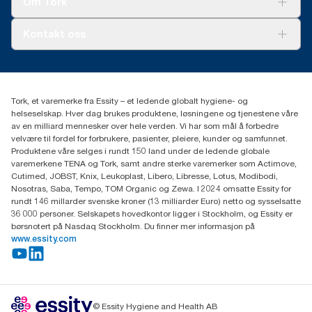
Om Tork
AD-a-Glance
Tork PaperCircle
Om oss
Kontakt oss
Suksesshistorier
Presse og nyheter
kontakt@essity.com
(+47) 22 70 62 00
Essity Norway AS
Tork, et varemerke fra Essity – et ledende globalt hygiene- og
Fredrik Selmers vei 6
helseselskap. Hver dag brukes produktene, løsningene og tjenestene våre
0603 OSLO
av en milliard mennesker over hele verden. Vi har som mål å forbedre
velvære til fordel for forbrukere, pasienter, pleiere, kunder og samfunnet.
Produktene våre selges i rundt 150 land under de ledende globale
varemerkene TENA og Tork, samt andre sterke varemerker som Actimove,
Cutimed, JOBST, Knix, Leukoplast, Libero, Libresse, Lotus, Modibodi,
Nosotras, Saba, Tempo, TOM Organic og Zewa. I 2024 omsatte Essity for
rundt 146 millarder svenske kroner (13 milliarder Euro) netto og sysselsatte
36 000 personer. Selskapets hovedkontor ligger i Stockholm, og Essity er
børsnotert på Nasdaq Stockholm. Du finner mer informasjon på
www.essity.com
© Essity Hygiene and Health AB