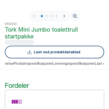
1 / 4
955000
Tork Mini Jumbo toalettrull
startpakke
Last ned produktdatablad
krivelse
Produktspesifikasjoner
Leveringsspesifikasjoner
Last ne
Fordeler