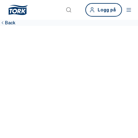
Logg på
Back