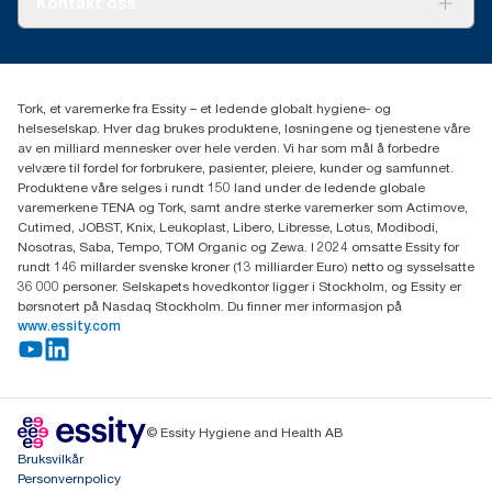
Kontakt oss
Suksesshistorier
Presse og nyheter
kontakt@essity.com
(+47) 22 70 62 00
Essity Norway AS
Tork, et varemerke fra Essity – et ledende globalt hygiene- og
Fredrik Selmers vei 6
helseselskap. Hver dag brukes produktene, løsningene og tjenestene våre
0603 OSLO
av en milliard mennesker over hele verden. Vi har som mål å forbedre
velvære til fordel for forbrukere, pasienter, pleiere, kunder og samfunnet.
Produktene våre selges i rundt 150 land under de ledende globale
varemerkene TENA og Tork, samt andre sterke varemerker som Actimove,
Cutimed, JOBST, Knix, Leukoplast, Libero, Libresse, Lotus, Modibodi,
Nosotras, Saba, Tempo, TOM Organic og Zewa. I 2024 omsatte Essity for
rundt 146 millarder svenske kroner (13 milliarder Euro) netto og sysselsatte
36 000 personer. Selskapets hovedkontor ligger i Stockholm, og Essity er
børsnotert på Nasdaq Stockholm. Du finner mer informasjon på
www.essity.com
© Essity Hygiene and Health AB
Bruksvilkår
Personvernpolicy