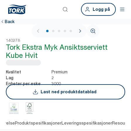
Logg på
Back
1 / 5
140278
Tork Ekstra Myk Ansiktsserviett
Kube Hvit
Premium
Kvalitet
2
Lag
3000
Enheter per eske
Last ned produktdatablad
rivelse
Produktspesifikasjoner
Leveringsspesifikasjoner
Resourc