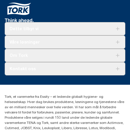
Dette tilbyr vi
Løsninger
Våre løsninger
Bærekraft
Tork Clean Care
Tork Vision Renhold
Om Tork
AD-a-Glance
Tork PaperCircle
Om oss
Kontakt oss
Suksesshistorier
Presse og nyheter
kontakt@essity.com
(+47) 22 70 62 00
Essity Norway AS
Tork, et varemerke fra Essity – et ledende globalt hygiene- og
Fredrik Selmers vei 6
helseselskap. Hver dag brukes produktene, løsningene og tjenestene våre
0603 OSLO
av en milliard mennesker over hele verden. Vi har som mål å forbedre
velvære til fordel for forbrukere, pasienter, pleiere, kunder og samfunnet.
Produktene våre selges i rundt 150 land under de ledende globale
varemerkene TENA og Tork, samt andre sterke varemerker som Actimove,
Cutimed, JOBST, Knix, Leukoplast, Libero, Libresse, Lotus, Modibodi,