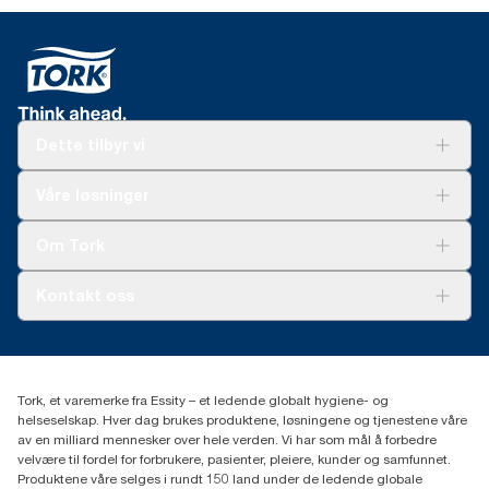
Dette tilbyr vi
Løsninger
Våre løsninger
Bærekraft
Tork Clean Care
Tork Vision Renhold
Om Tork
AD-a-Glance
Tork PaperCircle
Om oss
Kontakt oss
Suksesshistorier
Presse og nyheter
kontakt@essity.com
(+47) 22 70 62 00
Essity Norway AS
Tork, et varemerke fra Essity – et ledende globalt hygiene- og
Fredrik Selmers vei 6
helseselskap. Hver dag brukes produktene, løsningene og tjenestene våre
0603 OSLO
av en milliard mennesker over hele verden. Vi har som mål å forbedre
velvære til fordel for forbrukere, pasienter, pleiere, kunder og samfunnet.
Produktene våre selges i rundt 150 land under de ledende globale