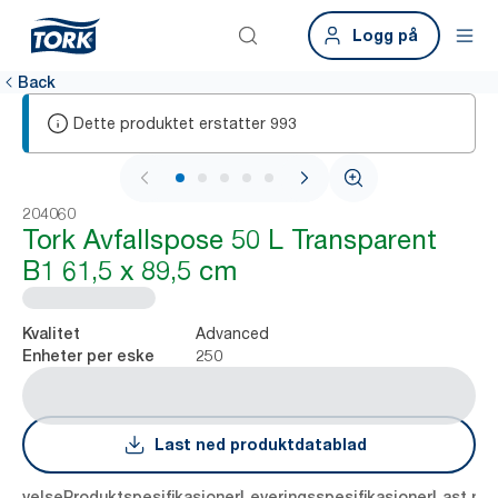
Logg på
Back
Dette produktet erstatter
993
1 / 6
204060
Tork Avfallspose 50 L Transparent
B1 61,5 x 89,5 cm
Advanced
Kvalitet
250
Enheter per eske
Last ned produktdatablad
krivelse
Produktspesifikasjoner
Leveringsspesifikasjoner
Last ne